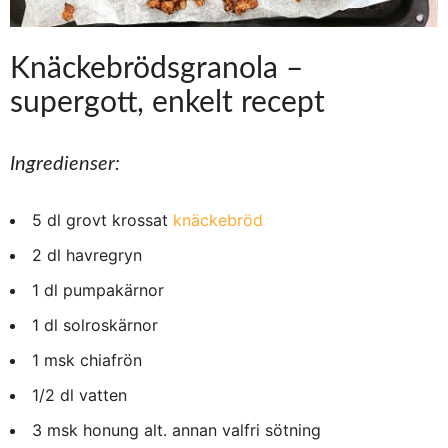
Knäckebrödsgranola –
supergott, enkelt recept
Ingredienser:
5 dl grovt krossat
knäckebröd
2 dl havregryn
1 dl pumpakärnor
1 dl solroskärnor
1 msk chiafrön
1/2 dl vatten
3 msk honung alt. annan valfri sötning