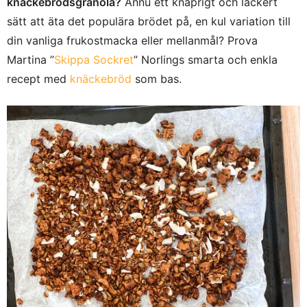
knäckebrödsgranola?
Ännu ett knaprigt och läckert
sätt att äta det populära brödet på, en kul variation till
din vanliga frukostmacka eller mellanmål? Prova
Martina ”
Skippa Sockret
” Norlings smarta och enkla
recept med
knäckebröd
som bas.