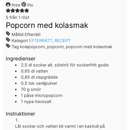
Print
Pin
5
från 1 röst
Popcorn med kolasmak
Måltid
Efterrätt
Kategori
EFTERRÄTT
,
RECEPT
Tag
kolapopcorn, popcorn, popcorn med kolasmak
Ingredienser
2,5
dl
socker
alt. sötströ för sockerfritt godis
0,65
dl
vatten
0,85
dl
vispgrädde
0,5
tsk
vaniljpulver
70
g
smör
1
påse
micropopcorn
1
nypa
havssalt
Instruktioner
Låt socker och vatten bli varmt i en kastrull på