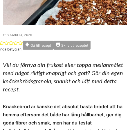
FEBRUARI 14, 2025
Gå till recept
Skriv ut receptet
Inga betyg än
Vill du förnya din frukost eller toppa mellanmålet
med något riktigt knaprigt och gott? Gör din egen
knäckebrödsgranola, snabbt och lätt med detta
recept.
Knäckebröd är kanske det absolut bästa brödet att ha
hemma eftersom det både har lång hållbarhet, ger dig
goda fibrer och smak, men har du testat