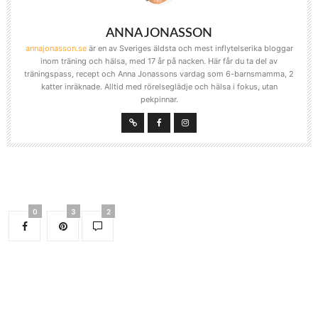
ANNA JONASSON
annajonasson.se
är en av Sveriges äldsta och mest inflytelserika bloggar
inom träning och hälsa, med 17 år på nacken. Här får du ta del av
träningspass, recept och Anna Jonassons vardag som 6-barnsmamma, 2
katter inräknade. Alltid med rörelseglädje och hälsa i fokus, utan
pekpinnar.
0
3
2