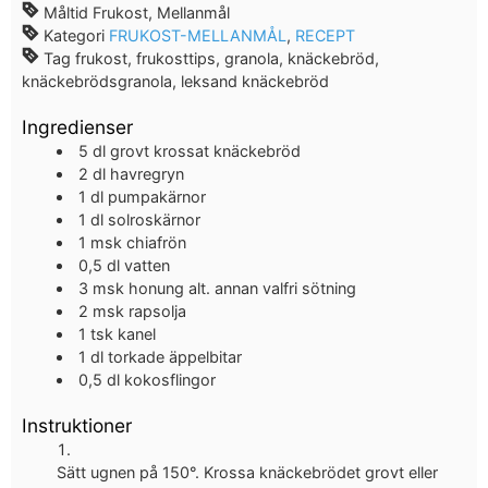
Måltid
Frukost, Mellanmål
Kategori
FRUKOST-MELLANMÅL
,
RECEPT
Tag
frukost, frukosttips, granola, knäckebröd,
knäckebrödsgranola, leksand knäckebröd
Ingredienser
5
dl
grovt krossat knäckebröd
2
dl
havregryn
1
dl
pumpakärnor
1
dl
solroskärnor
1
msk
chiafrön
0,5
dl
vatten
3
msk
honung
alt. annan valfri sötning
2
msk
rapsolja
1
tsk
kanel
1
dl
torkade äppelbitar
0,5
dl
kokosflingor
Instruktioner
Sätt ugnen på 150°. Krossa knäckebrödet grovt eller