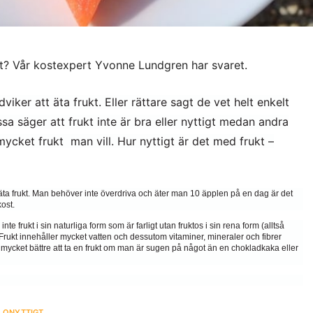
kt? Vår kostexpert Yvonne Lundgren har svaret.
iker att äta frukt. Eller rättare sagt de vet helt enkelt
ssa säger att frukt inte är bra eller nyttigt medan andra
ycket frukt man vill. Hur nyttigt är det med frukt –
an äta frukt. Man behöver inte överdriva och äter man 10 äpplen på en dag är det
kost.
nte frukt i sin naturliga form som är farligt utan fruktos i sin rena form (alltså
. Frukt innehåller mycket vatten och dessutom vitaminer, mineraler och fibrer
 mycket bättre att ta en frukt om man är sugen på något än en chokladkaka eller
,
ONYTTIGT