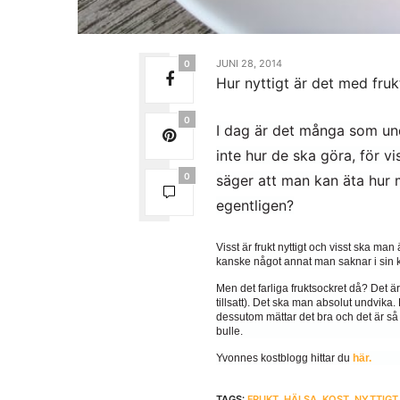
JUNI 28, 2014
0
Hur nyttigt är det med fru
0
I dag är det många som undv
inte hur de ska göra, för vi
0
säger att man kan äta hur m
egentligen?
Visst är frukt nyttigt och visst ska m
kanske något annat man saknar i sin 
Men det farliga fruktsockret då? Det är i
tillsatt). Det ska man absolut undvika
dessutom mättar det bra och det är så
bulle.
Yvonnes kostblogg hittar du
här.
TAGS:
FRUKT
,
HÄLSA
,
KOST
,
NYTTIGT