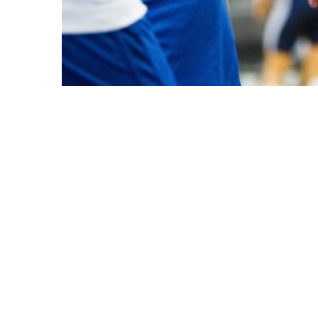
JUNI 28, 2014
0
Hur träningspass fördelas 
visar en avhandling vid Mit
0
träning som kombinerar sty
viktigt för att utveckla sty
0
Våra muskler anpassar sig s
Uthållighetsträning leder ti
vilket förbättrar uthållighe
förmågan att utveckla kraft