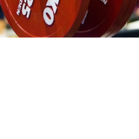
under dagen har stor betydelse för träningens effekt. Det
tuniversitetet som undersökt hur muskler anpassar sig till
rka och uthållighet. Återhämtning mellan träningspass är
rkan i musklerna.
nabbt till den belastning de utsätts för.
ll exempel till en förbättrad syreförsörjning av muskeln,
ten. Styrketräning ökar istället muskelstorleken och
.