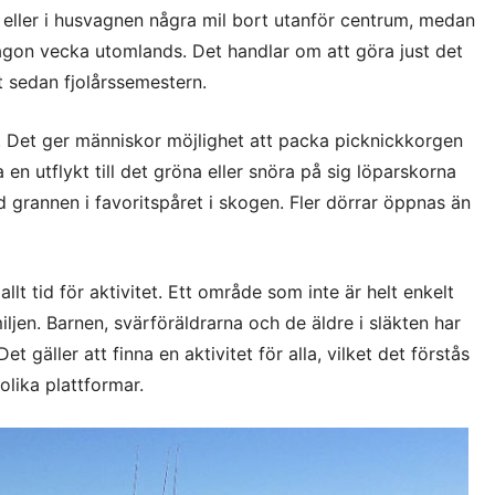
eller i husvagnen några mil bort utanför centrum, medan
någon vecka utomlands. Det handlar om att göra just det
t sedan fjolårssemestern.
t. Det ger människor möjlighet att packa picknickkorgen
en utflykt till det gröna eller snöra på sig löparskorna
d grannen i favoritspåret i skogen. Fler dörrar öppnas än
lt tid för aktivitet. Ett område som inte är helt enkelt
miljen. Barnen, svärföräldrarna och de äldre i släkten har
Det gäller att finna en aktivitet för alla, vilket det förstås
 olika plattformar.