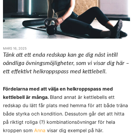
MARS 16, 2025
Tänk att ett enda redskap kan ge dig näst intill
oändliga övningsmöjligheter, som vi visar dig här –
ett effektivt helkroppspass med kettlebell.
Fördelarna med att välja en helkroppspass med
kettlebell är många.
Bland annat är kettlebells ett
redskap du lätt får plats med hemma för att både träna
både styrka och kondition. Dessutom går det att hitta
på riktigt roliga (?) kombinationsövningar för hela
kroppen som
Anna
visar dig exempel på här.