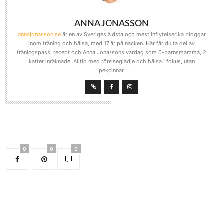
ANNA JONASSON
annajonasson.se
är en av Sveriges äldsta och mest inflytelserika bloggar
inom träning och hälsa, med 17 år på nacken. Här får du ta del av
träningspass, recept och Anna Jonassons vardag som 6-barnsmamma, 2
katter inräknade. Alltid med rörelseglädje och hälsa i fokus, utan
pekpinnar.
0
0
0