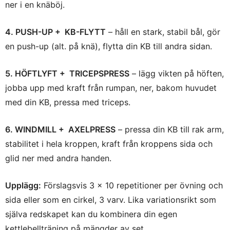
ner i en knäböj.
4. PUSH-UP +
KB-FLYTT
– håll en stark, stabil bål, gör
en push-up (alt. på knä), flytta din KB till andra sidan.
5. HÖFTLYFT +
TRICEPSPRESS
– lägg vikten på höften,
jobba upp med kraft från rumpan, ner, bakom huvudet
med din KB, pressa med triceps.
6. WINDMILL +
AXELPRESS
– pressa din KB till rak arm,
stabilitet i hela kroppen, kraft från kroppens sida och
glid ner med andra handen.
Upplägg:
Förslagsvis 3 x 10 repetitioner per övning och
sida eller som en cirkel, 3 varv. Lika variationsrikt som
själva redskapet kan du kombinera din egen
kettlebellträning på mängder av set.