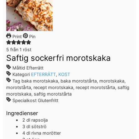
Print
Pin
5
från 1 röst
Saftig sockerfri morotskaka
Måltid
Efterrätt
Kategori
EFTERRÄTT
,
KOST
Tag
baka morotskaka, baka morotstårta, morotskaka,
morotstårta, recept morotskaka, recept morotstårta, saftig
morotskaka, saftig morotstårta
Specialkost
Glutenfritt
Ingredienser
2
dl
rapsolja
3
dl
sötströ
4
dl
rivna morötter