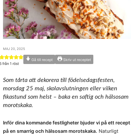
MAJ 20, 2025
Gå till recept
Skriv ut receptet
5
från 1 röst
Som tårta att dekorera till födelsedagsfesten,
morsdag 25 maj, skolavslutningen eller vilken
fikastund som helst – baka en saftig och hälsosam
morotskaka.
Inför dina kommande festligheter bjuder vi på ett recept
på en smarrig och hälsosam morotskaka.
Naturligt