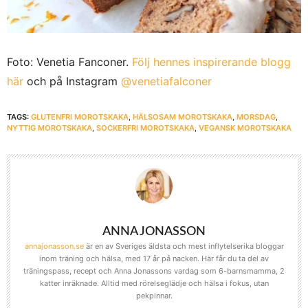
Foto: Venetia Fanconer.
Följ hennes inspirerande blogg
här
och på Instagram
@venetiafalconer
TAGS:
GLUTENFRI MOROTSKAKA
,
HÄLSOSAM MOROTSKAKA
,
MORSDAG
,
NYTTIG MOROTSKAKA
,
SOCKERFRI MOROTSKAKA
,
VEGANSK MOROTSKAKA
ANNA JONASSON
annajonasson.se
är en av Sveriges äldsta och mest inflytelserika bloggar
inom träning och hälsa, med 17 år på nacken. Här får du ta del av
träningspass, recept och Anna Jonassons vardag som 6-barnsmamma, 2
katter inräknade. Alltid med rörelseglädje och hälsa i fokus, utan
pekpinnar.