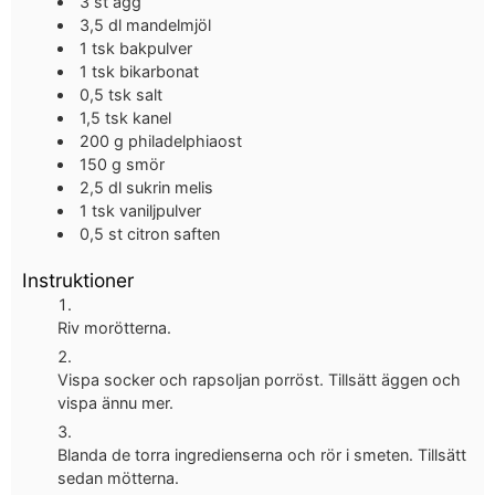
3
st
ägg
3,5
dl
mandelmjöl
1
tsk
bakpulver
1
tsk
bikarbonat
0,5
tsk
salt
1,5
tsk
kanel
200
g
philadelphiaost
150
g
smör
2,5
dl
sukrin melis
1
tsk
vaniljpulver
0,5
st
citron
saften
Instruktioner
Riv morötterna.
Vispa socker och rapsoljan porröst. Tillsätt äggen och
vispa ännu mer.
Blanda de torra ingredienserna och rör i smeten. Tillsätt
sedan mötterna.