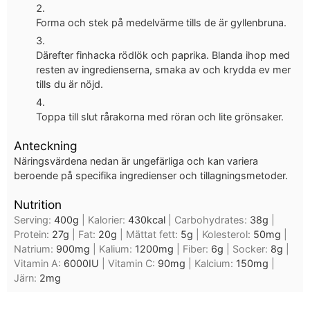
Forma och stek på medelvärme tills de är gyllenbruna.
Därefter finhacka rödlök och paprika. Blanda ihop med
resten av ingredienserna, smaka av och krydda ev mer
tills du är nöjd.
Toppa till slut rårakorna med röran och lite grönsaker.
Anteckning
Näringsvärdena nedan är ungefärliga och kan variera
beroende på specifika ingredienser och tillagningsmetoder.
Nutrition
Serving:
400
g
|
Kalorier:
430
kcal
|
Carbohydrates:
38
g
|
Protein:
27
g
|
Fat:
20
g
|
Mättat fett:
5
g
|
Kolesterol:
50
mg
|
Natrium:
900
mg
|
Kalium:
1200
mg
|
Fiber:
6
g
|
Socker:
8
g
|
Vitamin A:
6000
IU
|
Vitamin C:
90
mg
|
Kalcium:
150
mg
|
Järn:
2
mg