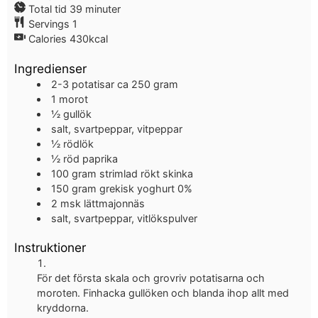
Total tid
39
minuter
Servings
1
Calories
430
kcal
Ingredienser
2-3
potatisar
ca 250 gram
1
morot
½
gullök
salt, svartpeppar, vitpeppar
½
rödlök
½
röd paprika
100
gram
strimlad rökt skinka
150
gram
grekisk yoghurt 0%
2
msk
lättmajonnäs
salt, svartpeppar, vitlökspulver
Instruktioner
För det första skala och grovriv potatisarna och
moroten. Finhacka gullöken och blanda ihop allt med
kryddorna.