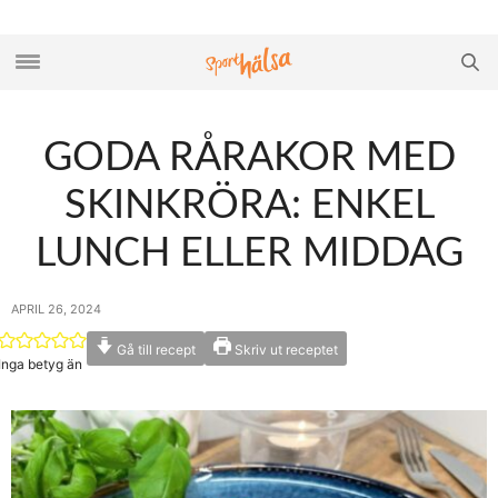
GODA RÅRAKOR MED
SKINKRÖRA: ENKEL
LUNCH ELLER MIDDAG
APRIL 26, 2024
Gå till recept
Skriv ut receptet
Inga betyg än