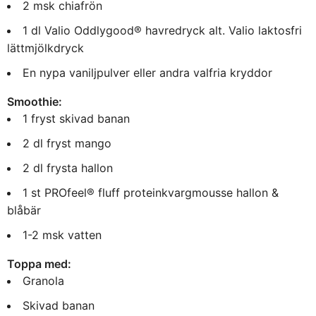
2 msk chiafrön
1 dl Valio Oddlygood® havredryck alt. Valio laktosfri
lättmjölkdryck
En nypa vaniljpulver eller andra valfria kryddor
Smoothie:
1 fryst skivad banan
2 dl fryst mango
2 dl frysta hallon
1 st PROfeel® fluff proteinkvargmousse hallon &
blåbär
1-2 msk vatten
Toppa med:
Granola
Skivad banan