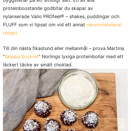
proteinboostande godbitar du skapar av
nylanserade Valio PROfeel® – shakes, puddingar och
FLUFF som vi tipsat om vid ett annat
rekommenderat
recept.
Till din nästa fikastund eller mellanmål – prova Martina
“
Skippa Sockret
” Norlings lyxiga proteinbollar med ett
läckert täcke av smält choklad.