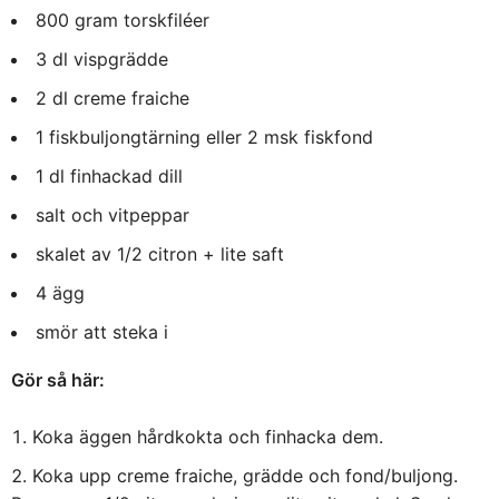
800
gram torskfiléer
3
dl vispgrädde
2
dl creme fraiche
1
fiskbuljongtärning eller 2 msk fiskfond
1
dl finhackad dill
salt och vitpeppar
skalet av
1/2
citron + lite saft
4
ägg
smör att steka i
Gör så här:
Koka äggen hårdkokta och finhacka dem.
Koka upp creme fraiche, grädde och fond/buljong.