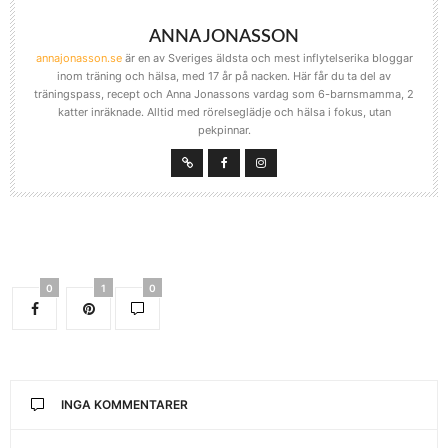
ANNA JONASSON
annajonasson.se
är en av Sveriges äldsta och mest inflytelserika bloggar
inom träning och hälsa, med 17 år på nacken. Här får du ta del av
träningspass, recept och Anna Jonassons vardag som 6-barnsmamma, 2
katter inräknade. Alltid med rörelseglädje och hälsa i fokus, utan
pekpinnar.
0
1
0
INGA KOMMENTARER