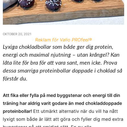
OKTOBER 20, 2021
Reklam för Valio PROfeel®
Lyxiga chokladbollar som både ger dig protein,
energi och maximal njutning – utan krångel? Kan
låta lite för bra för att vara sant, men icke. Prova
dessa smarriga proteinbollar doppade i choklad så
förstår du.
Att fika eller fylla på med byggstenar och energi till din
träning har aldrig varit godare än med chokladdoppade
proteinbollar!
Ett utmärkt alternativ när du vill ha nått
lyxigt som både är lätt att göra och fyller dig med extra
byggstenar på ett smidigt sätt. En av alla