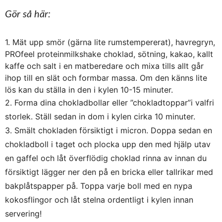
Gör så här:
1. Mät upp smör (gärna lite rumstempererat), havregryn,
PROfeel proteinmilkshake choklad, sötning, kakao, kallt
kaffe och salt i en matberedare och mixa tills allt går
ihop till en slät och formbar massa. Om den känns lite
lös kan du ställa in den i kylen 10-15 minuter.
2. Forma dina chokladbollar eller ”chokladtoppar”i valfri
storlek. Ställ sedan in dom i kylen cirka 10 minuter.
3. Smält chokladen försiktigt i micron. Doppa sedan en
chokladboll i taget och plocka upp den med hjälp utav
en gaffel och låt överflödig choklad rinna av innan du
försiktigt lägger ner den på en bricka eller tallrikar med
bakplåtspapper på. Toppa varje boll med en nypa
kokosflingor och låt stelna ordentligt i kylen innan
servering!