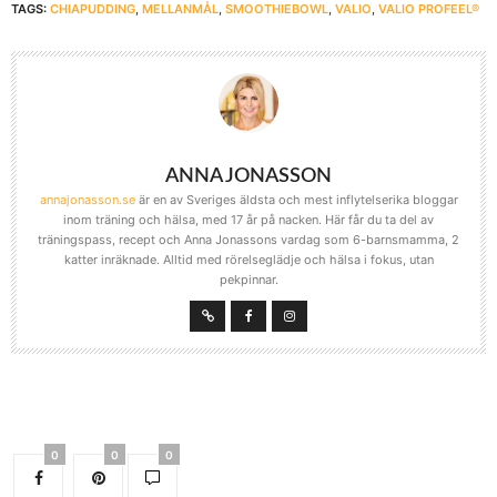
TAGS:
CHIAPUDDING
,
MELLANMÅL
,
SMOOTHIEBOWL
,
VALIO
,
VALIO PROFEEL®
ANNA JONASSON
annajonasson.se
är en av Sveriges äldsta och mest inflytelserika bloggar
inom träning och hälsa, med 17 år på nacken. Här får du ta del av
träningspass, recept och Anna Jonassons vardag som 6-barnsmamma, 2
katter inräknade. Alltid med rörelseglädje och hälsa i fokus, utan
pekpinnar.
0
0
0