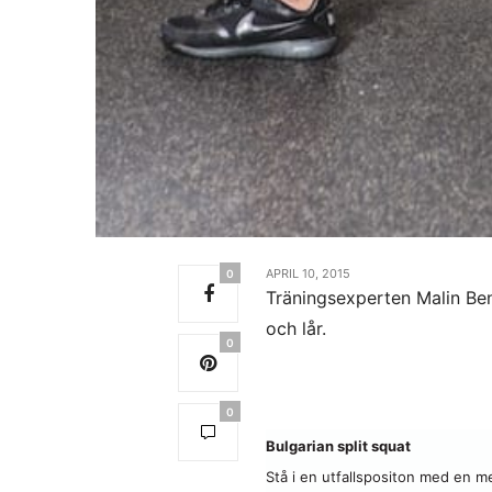
APRIL 10, 2015
0
Träningsexperten Malin Ben
och lår.
0
0
Bulgarian split squat
Stå i en utfallspositon med en me