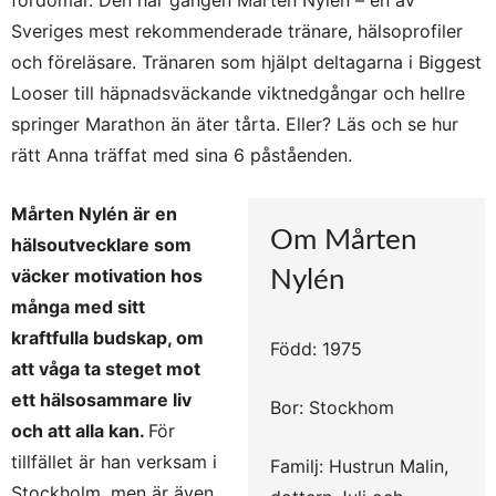
fördomar. Den här gången Mårten Nylen – en av
Sveriges mest rekommenderade tränare, hälsoprofiler
och föreläsare. Tränaren som hjälpt deltagarna i Biggest
Looser till häpnadsväckande viktnedgångar och hellre
springer Marathon än äter tårta. Eller? Läs och se hur
rätt Anna träffat med sina 6 påståenden.
Mårten Nylén är en
Om Mårten
hälsoutvecklare som
väcker motivation hos
Nylén
många med sitt
kraftfulla budskap, om
Född: 1975
att våga ta steget mot
ett hälsosammare liv
Bor: Stockhom
och att alla kan.
För
tillfället är han verksam i
Familj: Hustrun Malin,
Stockholm, men är även