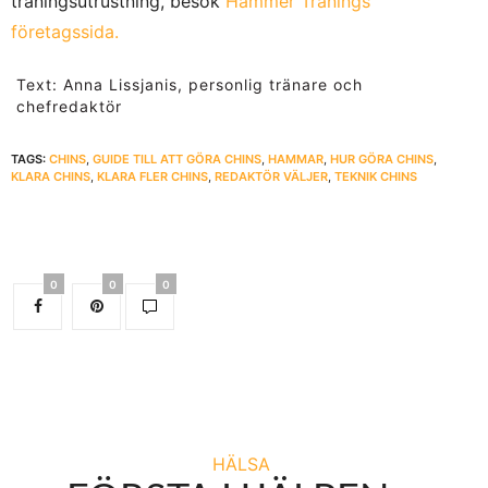
träningsutrustning, besök
Hammer Tränings
företagssida.
Text: Anna Lissjanis, personlig tränare och
chefredaktör
TAGS:
CHINS
,
GUIDE TILL ATT GÖRA CHINS
,
HAMMAR
,
HUR GÖRA CHINS
,
KLARA CHINS
,
KLARA FLER CHINS
,
REDAKTÖR VÄLJER
,
TEKNIK CHINS
0
0
0
HÄLSA