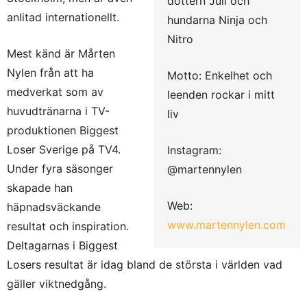
dottern Juli och
anlitad internationellt.
hundarna Ninja och
Nitro
Mest känd är Mårten
Nylen från att ha
Motto: Enkelhet och
medverkat som av
leenden rockar i mitt
huvudtränarna i TV-
liv
produktionen Biggest
Loser Sverige på TV4.
Instagram:
Under fyra säsonger
@martennylen
skapade han
Web:
häpnadsväckande
www.martennylen.com
resultat och inspiration.
Deltagarnas i Biggest
Losers resultat är idag bland de största i världen vad
gäller viktnedgång.