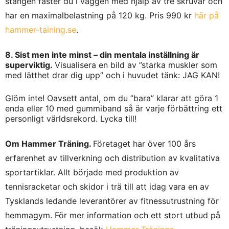
stången fäster du i väggen med hjälp av tre skruvar och
har en maximalbelastning på 120 kg. Pris 990 kr
här på
hammer-taining.se
.
8. Sist men inte minst – din mentala inställning är
superviktig.
Visualisera en bild av ”starka muskler som
med lätthet drar dig upp” och i huvudet tänk: JAG KAN!
Glöm inte! Oavsett antal, om du ”bara” klarar att göra 1
enda eller 10 med gummiband så är varje förbättring ett
personligt världsrekord. Lycka till!
Om Hammer Träning.
Företaget har över 100 års
erfarenhet av tillverkning och distribution av kvalitativa
sportartiklar. Allt började med produktion av
tennisracketar och skidor i trä till att idag vara en av
Tysklands ledande leverantörer av fitnessutrustning för
hemmagym. För mer information och ett stort utbud på