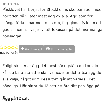
APRIL 9, 2017
Påsklovet har börjat för Stockholms skolbarn och med
högtiden då vi äter mest ägg av alla. Ägg som för
många förknippar med de stora, färgglada, fyllda med
godis, men här väljer vi att fokusera på det mer matiga
hönsägget.
Gå till recept
Skriv ut receptet
Inga betyg än
Enligt studier är ägg det mest näringstäta du kan äta.
Får du bara äta ett enda livsmedel är det alltså ägg du
ska välja, något som dessutom går att variera i det
oändliga. Här hittar du 12 sätt att äta ditt påskägg på.
Ägg på 12 sätt