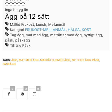
Inga betyg än
Ägg på 12 sätt
Måltid
Frukost, Lunch, Mellanmål
Kategori
FRUKOST-MELLANMÅL
,
HÄLSA
,
KOST
Tag
ägg, mat med ägg, maträtter med ägg, nyttigt ägg,
påsk, påskägg
Tillfälle
Påsk
TAGS:
ÄGG
,
MAT MED ÄGG
,
MATRÄTTER MED ÄGG
,
NYTTIGT ÄGG
,
PÅSK
,
PÅSKÄGG
0
2
0