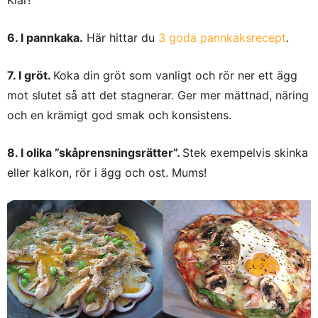
Klar!
6. I pannkaka.
Här hittar du
3 goda pannkaksrecept
.
7. I gröt.
Koka din gröt som vanligt och rör ner ett ägg
mot slutet så att det stagnerar. Ger mer mättnad, näring
och en krämigt god smak och konsistens.
8. I olika ”skåprensningsrätter”.
Stek exempelvis skinka
eller kalkon, rör i ägg och ost. Mums!