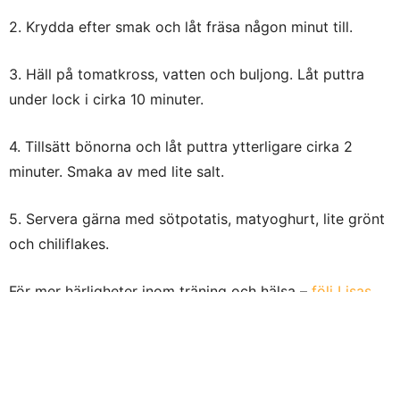
2. Krydda efter smak och låt fräsa någon minut till.
3. Häll på tomatkross, vatten och buljong. Låt puttra
under lock i cirka 10 minuter.
4. Tillsätt bönorna och låt puttra ytterligare cirka 2
minuter. Smaka av med lite salt.
5. Servera gärna med sötpotatis, matyoghurt, lite grönt
och chiliflakes.
För mer härligheter inom träning och hälsa –
följ Lisas
blogg här
.
Text: Anna Lissjanis