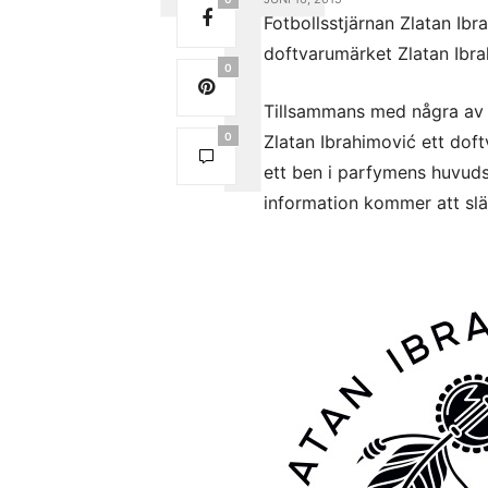
Fotbollsstjärnan Zlatan Ibr
doftvarumärket Zlatan Ibr
0
Tillsammans med några av 
0
Zlatan Ibrahimović ett dof
ett ben i parfymens huvuds
information kommer att släp