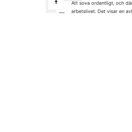
Att sova ordentligt, och d
arbetslivet. Det visar en a
0
sömnbristens effekter på u
0
Efter att ha sovit för lite
attraktiv av din omgivning
med någon som ser sömnig u
går lite sämre.
– Det finns mycket forskni
som inte sovit, men mindre
ville få svar på om persone
ofördelaktigt av andra, sä
institutionen, Stockholms un
I fyra olika studier har f