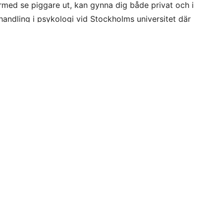
ärmed se piggare ut, kan gynna dig både privat och i
vhandling i psykologi vid Stockholms universitet där
tseendet studerats.
 kan du uppfattas som tröttare, mindre frisk och mindre
. Dessutom är andra personer mindre villiga att umgås
t och det finns till och med en risk att jobbsökandet
ng på hur sömnbrist ger negativa effekter på individen
 om hur omvärlden uppfattar någon som ser trött ut. Vi
r som ser trötta ut även riskerar att utvärderas
ger Tina Sundelin, nybliven doktor vid Psykologiska
iversitet.
otografier på personer med varierande sömnmängd visats