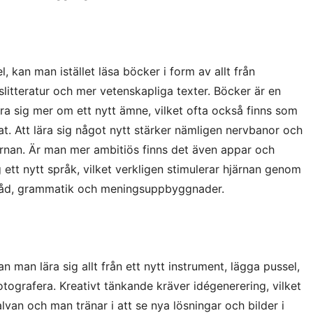
 kan man istället läsa böcker i form av allt från
ngslitteratur och mer vetenskapliga texter. Böcker är en
lära sig mer om ett nytt ämne, vilket ofta också finns som
t. Att lära sig något nytt stärker nämligen nervbanor och
ärnan. Är man mer ambitiös finns det även appar och
 ett nytt språk, vilket verkligen stimulerar hjärnan genom
örråd, grammatik och meningsuppbyggnader.
n man lära sig allt från ett nytt instrument, lägga pussel,
otografera. Kreativt tänkande kräver idégenerering, vilket
lvan och man tränar i att se nya lösningar och bilder i