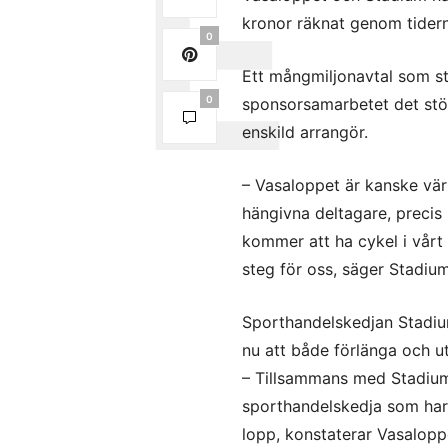
kronor räknat genom tidern
0
Ett mångmiljonavtal som st
0
sponsorsamarbetet det stö
enskild arrangör.
– Vasaloppet är kanske vär
hängivna deltagare, preci
kommer att ha cykel i vårt 
steg för oss, säger Stadi
Sporthandelskedjan Stadium
nu att både förlänga och u
– Tillsammans med Stadium k
sporthandelskedja som har a
lopp, konstaterar Vasalop