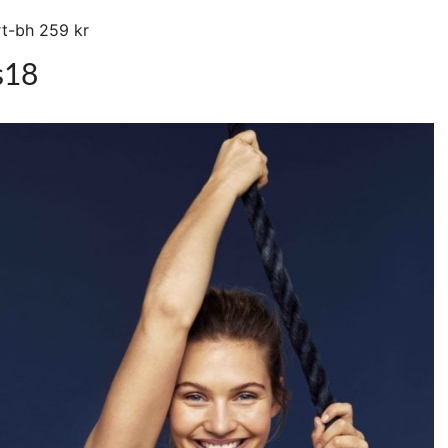
ort-bh 259 kr
s18