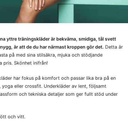
dina yttre träningskläder är bekväma, smidiga, tål svett
snygg, är att de du har närmast kroppen gör det.
Detta är
fasta på med sina stilsäkra, mjuka och stödjande
a pris. Skönhet inifrån!
läder har fokus på komfort och passar lika bra på en
oga eller crossfit. Underkläder av lent, följsamt
ssform och tekniska detaljer som ger fullt stöd under
ött och vitt.