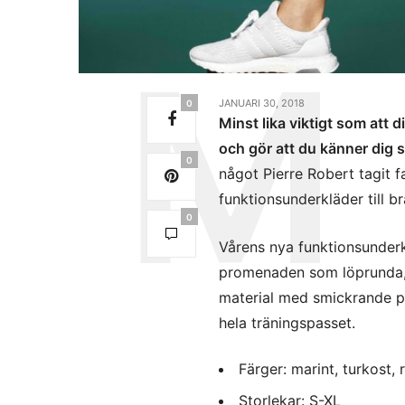
JANUARI 30, 2018
0
Minst lika viktigt som att 
och gör att du känner dig 
0
något Pierre Robert tagit 
funktionsunderkläder till br
0
Vårens nya funktionsunderk
promenaden som löprunda, y
material med smickrande pa
hela träningspasset.
Färger: marint, turkost, r
Storlekar: S-XL