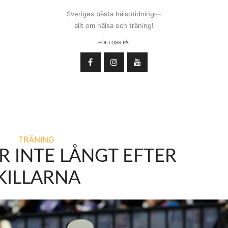
Sveriges bästa hälsotidning—
allt om hälsa och träning!
FÖLJ OSS PÅ:
TRÄNING
R INTE LÅNGT EFTER
KILLARNA