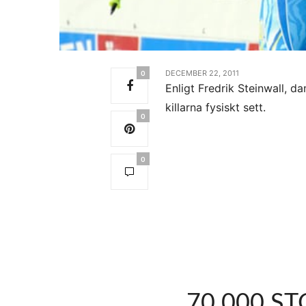
DECEMBER 22, 2011
0
Enligt Fredrik Steinwall, da
killarna fysiskt sett.
0
0
70 000 S