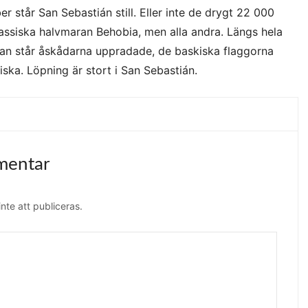
 står San Sebastián still. Eller inte de drygt 22 000
assiska halvmaran Behobia, men alla andra. Längs hela
nan står åskådarna uppradade, de baskiska flaggorna
iska. Löpning är stort i San Sebastián.
mentar
te att publiceras.