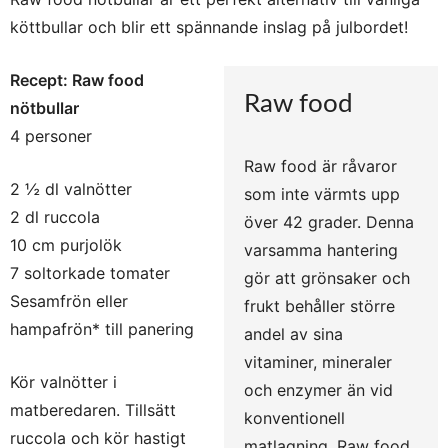
köttbullar och blir ett spännande inslag på julbordet!
Recept: Raw food
Raw food
nötbullar
4 personer
Raw food är råvaror
2 ½ dl valnötter
som inte värmts upp
2 dl ruccola
över 42 grader. Denna
10 cm purjolök
varsamma hantering
7 soltorkade tomater
gör att grönsaker och
Sesamfrön eller
frukt behåller större
hampafrön* till panering
andel av sina
vitaminer, mineraler
Kör valnötter i
och enzymer än vid
matberedaren. Tillsätt
konventionell
ruccola och kör hastigt
matlagning. Raw food