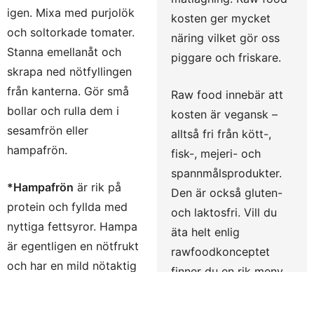
igen. Mixa med purjolök
kosten ger mycket
och soltorkade tomater.
näring vilket gör oss
Stanna emellanåt och
piggare och friskare.
skrapa ned nötfyllingen
från kanterna. Gör små
Raw food innebär att
bollar och rulla dem i
kosten är vegansk –
sesamfrön eller
alltså fri från kött-,
hampafrön.
fisk-, mejeri- och
spannmålsprodukter.
*Hampafrön
är rik på
Den är också gluten-
protein och fyllda med
och laktosfri. Vill du
nyttiga fettsyror. Hampa
äta helt enlig
är egentligen en nötfrukt
rawfoodkonceptet
och har en mild nötaktig
finner du en rik meny
smak. Perfekt att ha i
av frukter, grönsaker,
smoothies, att strö över
bär, örter, rötter,