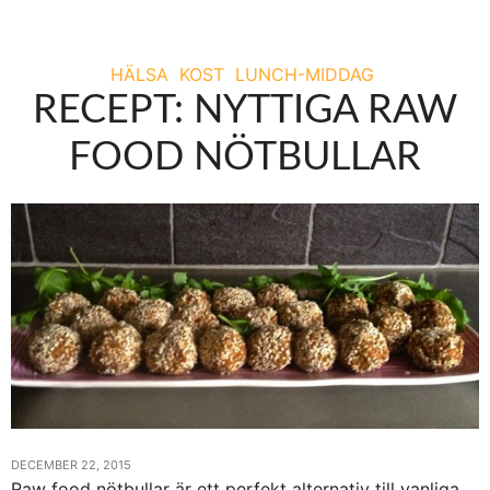
HÄLSA
KOST
LUNCH-MIDDAG
RECEPT: NYTTIGA RAW
FOOD NÖTBULLAR
DECEMBER 22, 2015
Raw food nötbullar är ett perfekt alternativ till vanliga