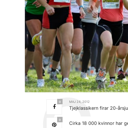
MAJ 24, 2012
0
Tjejklassikern firar 20-års
0
Cirka 18 000 kvinnor har g