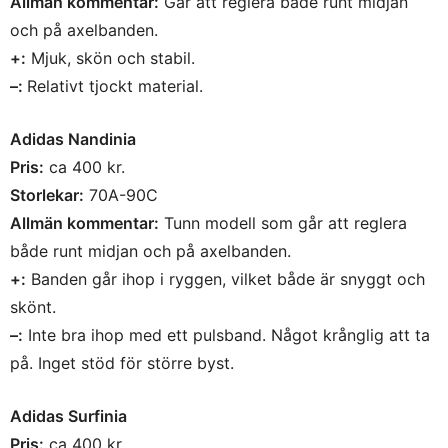
Allmän kommentar:
Går att reglera både runt midjan
och på axelbanden.
+:
Mjuk, skön och stabil.
–:
Relativt tjockt material.
Adidas Nandinia
Pris:
ca 400 kr.
Storlekar:
70A-90C
Allmän kommentar:
Tunn modell som går att reglera
både runt midjan och på axelbanden.
+:
Banden går ihop i ryggen, vilket både är snyggt och
skönt.
–:
Inte bra ihop med ett pulsband. Något krånglig att ta
på. Inget stöd för större byst.
Adidas Surfinia
Pris:
ca 400 kr.