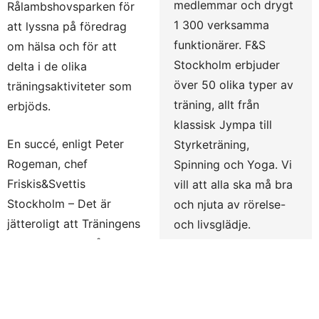
medlemmar och drygt
Rålambshovsparken för
1 300 verksamma
att lyssna på föredrag
funktionärer. F&S
om hälsa och för att
Stockholm erbjuder
delta i de olika
över 50 olika typer av
träningsaktiviteter som
träning, allt från
erbjöds.
klassisk Jympa till
En succé, enligt Peter
Styrketräning,
Rogeman, chef
Spinning och Yoga. Vi
Friskis&Svettis
vill att alla ska må bra
Stockholm – Det är
och njuta av rörelse-
jätteroligt att Träningens
och livsglädje.
dag väckte ett sådant
Friskis&Svettis finns i
stort intresse hos
flera länder och i
stockholmarna, säger
Sverige engagerar
han.
föreningarna en halv