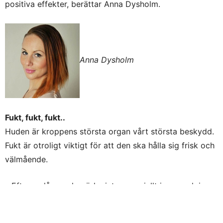
positiva effekter, berättar Anna Dysholm.
Anna Dysholm
Fukt, fukt, fukt..
Huden är kroppens största organ vårt största beskydd.
Fukt är otroligt viktigt för att den ska hålla sig frisk och
välmående.
– Efter en lång och mörk vinter, speciellt i norr och i
inlandet, slår jag ett slag för att möta upp sommaren
med Tebesin 10 dagars C-vitaminkur. Den tillför en