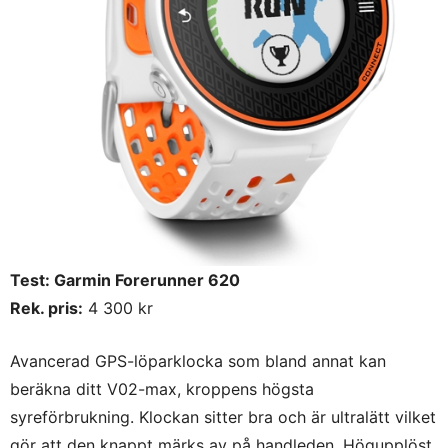
Test: Garmin Forerunner 620
Rek. pris:
4 300 kr
Avancerad GPS-löparklocka som bland annat kan
beräkna ditt V02-max, kroppens högsta
syreförbrukning. Klockan sitter bra och är ultralätt vilket
gör att den knappt märks av på handleden. Högupplöst