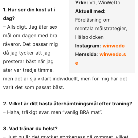
Yrke:
Vd, WinWeDo
1. Hur ser din kost ut i
Aktuell med:
dag?
Föreläsning om
– Allsidigt. Jag äter sex
mentala målstrategier,
mål om dagen med bra
Hälsokicken
råvaror. Det passar mig
Instagram:
winwedo
då jag tycker att jag
Hemsida:
winwedo.s
presterar bäst när jag
e
äter var tredje timme,
men det är självklart individuellt, men för mig har det
varit det som passat bäst.
2. Vilket är ditt bästa återhämtningsmål efter träning?
–
Haha, tråkigt svar, men ”vanlig BRA mat”.
3. Vad tränar du helst?
– Just nu är det mycket styrkepass på gymmet, vilket