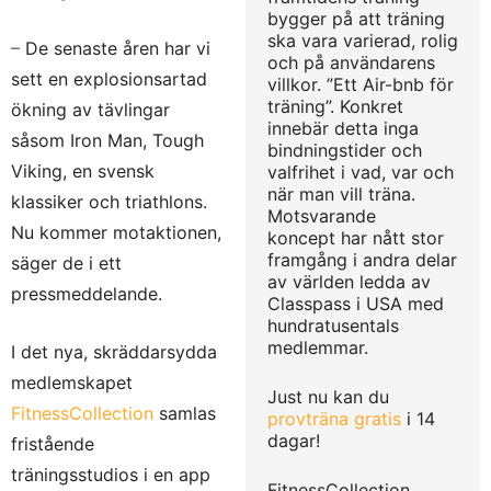
bygger på att träning
ska vara varierad, rolig
–
De senaste åren har vi
och på användarens
sett en explosionsartad
villkor. ”Ett Air-bnb för
träning”. Konkret
ökning av tävlingar
innebär detta inga
såsom Iron Man, Tough
bindningstider och
Viking, en svensk
valfrihet i vad, var och
när man vill träna.
klassiker och triathlons.
Motsvarande
Nu kommer motaktionen,
koncept har nått stor
framgång i andra delar
säger de i ett
av världen ledda av
pressmeddelande.
Classpass i USA med
hundratusentals
medlemmar.
I det nya, skräddarsydda
medlemskapet
Just nu kan du
FitnessCollection
samlas
provträna gratis
i 14
dagar!
fristående
träningsstudios i en app
FitnessCollection