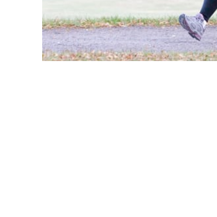
MARS 30, 2012
0
Varje år genomför Löplabb
att var femte svensk över 1
0
Undersökningen visar blan
0
är högst två år gamla och a
köpte löparskor.
Andra intressanta aspekter 
träna löpning. Viktigaste an
träningsform är att det är 