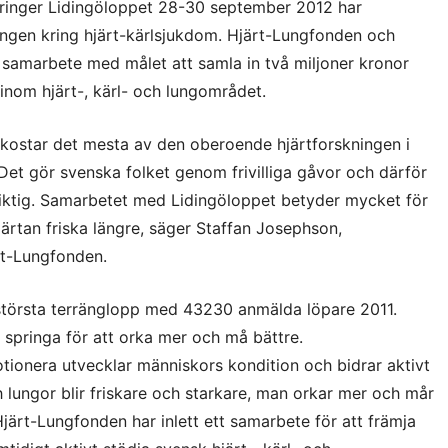
pringer Lidingöloppet 28-30 september 2012 har
ningen kring hjärt-kärlsjukdom. Hjärt-Lungfonden och
t samarbete med målet att samla in två miljoner kronor
g inom hjärt-, kärl- och lungområdet.
ekostar det mesta av den oberoende hjärtforskningen i
Det gör svenska folket genom frivilliga gåvor och därför
g viktig. Samarbetet med Lidingöloppet betyder mycket för
hjärtan friska längre, säger Staffan Josephson,
rt-Lungfonden.
 största terränglopp med 43230 anmälda löpare 2011.
tt springa för att orka mer och må bättre.
otionera utvecklar människors kondition och bidrar aktivt
ch lungor blir friskare och starkare, man orkar mer och mår
järt-Lungfonden har inlett ett samarbete för att främja