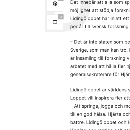
Det innebär att alla som s
möjlighet att stödja forsk
0
Lidingöloppet har inlett et
per år till svensk forsknin
– Det är inte staten som b
Sverige, som man kan tro. 
är insamling till forsknin
arbetet med att hålla fler 
generalsekreterare för Hjä
Lidingöloppet är världens
Loppet vill inspirera fler a
– Att springa, jogga och m
till en god hälsa. Hjärta o
bättre. Lidingöloppet och H