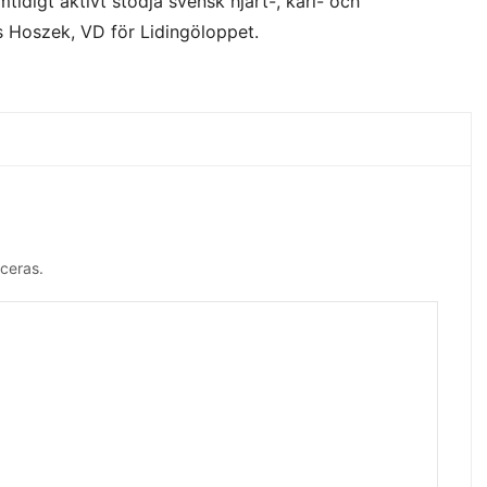
idigt aktivt stödja svensk hjärt-, kärl- och
s Hoszek, VD för Lidingöloppet.
ceras.