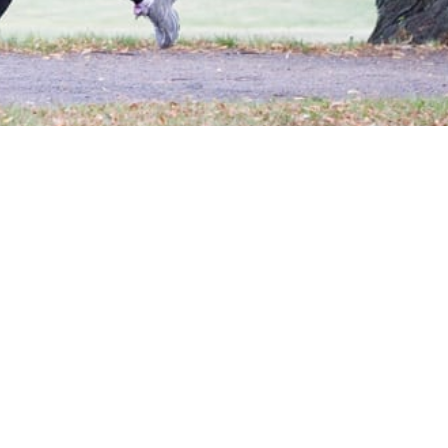
et undersökningen Löparbarometern och i år visar den
8 år löptränar minst en gång i veckan.
d annat att 75 procent av de som löptränar har skor som
tt 25 procent gjorde en analys av sitt löpsteg senast de
som gick att se i undersökning är varför folk väljer att
ledningen till att löparna har valt just löpning som
så enkelt – bara att ta på sig skorna och sticka ut och