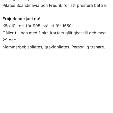
Pilates Scandinavia och Fredrik för att prestera bättre.
Erbjudande just nu!
Köp 10 kort för 995 istället för 1550!
Gäller till och med 1 okt. kortets gilltighet till och med
29 dec.
Mamma/bebispilates, gravidpilates. Personlig tränare.
Klippkort, Gruppträning och träning med apparatus.
Se hemsidan för mer information
www.pilatesscandinavia.se
Pilates Scandinavia
Rörstrandsgatan 22
08-34 53 47
0
0
0