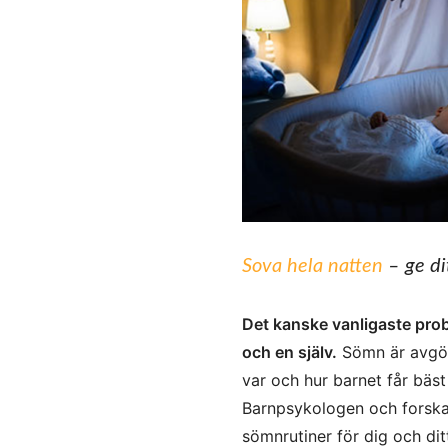
Sova hela natten
– ge d
Det kanske vanligaste prob
och en själv.
Sömn är avgör
var och hur barnet får bäs
Barnpsykologen och forskar
sömnrutiner för dig och dit