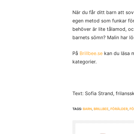
När du får ditt barn att sov
egen metod som funkar för 
behöver är lite tålamod, oc
barnets sömn? Malin har lö
På
Brillbee.se
kan du läsa m
kategorier.
Text: Sofia Strand, frilanss
TAGS:
BARN
,
BRILLBEE
,
FÖRÄLDER
,
FÖ