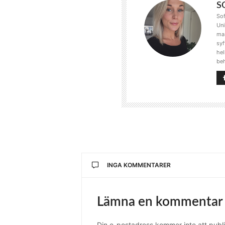
S
Sof
Uni
mas
syf
hel
beh
INGA KOMMENTARER
Lämna en kommentar
Din e-postadress kommer inte att publi