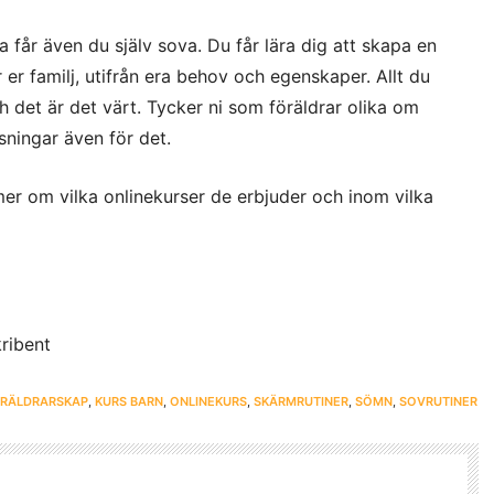
a får även du själv sova. Du får lära dig att skapa en
er familj, utifrån era behov och egenskaper. Allt du
h det är det värt. Tycker ni som föräldrar olika om
sningar även för det.
er om vilka onlinekurser de erbjuder och inom vilka
kribent
RÄLDRARSKAP
,
KURS BARN
,
ONLINEKURS
,
SKÄRMRUTINER
,
SÖMN
,
SOVRUTINER