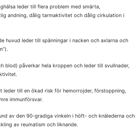
gghälsa leder till flera problem med smärta,
lig andning, dålig tarmaktivitet och dålig cirkulation i
 huvud leder till spänningar i nacken och axlarna och
m”).
h blod) påverkar hela kroppen och leder till svullnader,
tivitet.
 leder till en ökad risk för hemorrojder, förstoppning,
mre immunförsvar.
nd av den 90-gradiga vinkeln i höft- och knälederna och
ckling av reumatism och liknande.