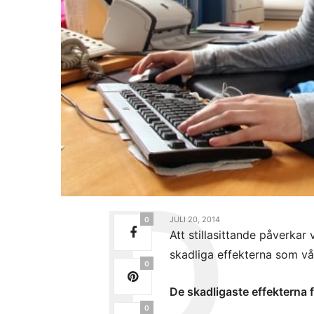
JULI 20, 2014
0
Att stillasittande påverkar
skadliga effekterna som vår
0
De skadligaste effekterna f
0