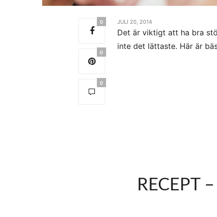
JULI 20, 2014
0
Det är viktigt att ha bra st
inte det lättaste. Här är bä
0
0
RECEPT 