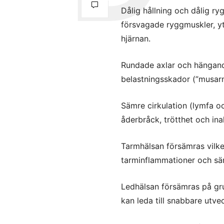
Dålig hållning och dålig ry
försvagade
ryggmuskler, yt
hjärnan.
Rundade axlar och hängande
belastningsskador (”musar
Sämre cirkulation (lymfa oc
åderbråck, trötthet och inak
Tarmhälsan försämras vilket
tarminflammationer och sä
Ledhälsan försämras på gru
kan leda till snabbare utve