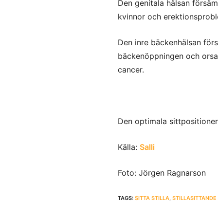
Den genitala hälsan försäm
kvinnor och erektionsprob
Den inre bäckenhälsan förs
bäckenöppningen och orsak
cancer.
Den optimala sittpositionen 
Källa:
Salli
Foto: Jörgen Ragnarson
TAGS:
SITTA STILLA
,
STILLASITTANDE