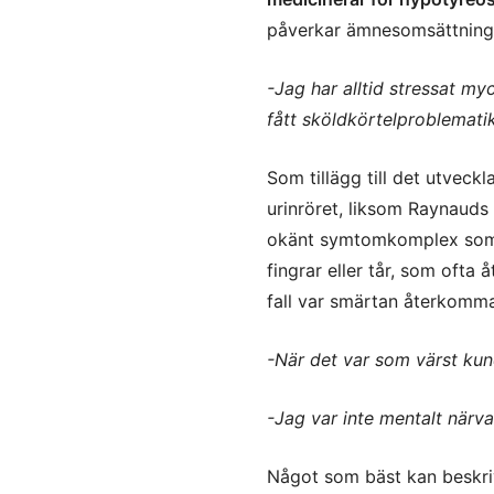
påverkar ämnesomsättning
-Jag har alltid stressat m
fått sköldkörtelproblematik 
Som tillägg till det utveck
urinröret, liksom Raynauds
okänt symtomkomplex som k
fingrar eller tår, som ofta
fall var smärtan
återkomma
-När det var som värst kun
-Jag var inte mentalt närv
Något som bäst kan beskriv