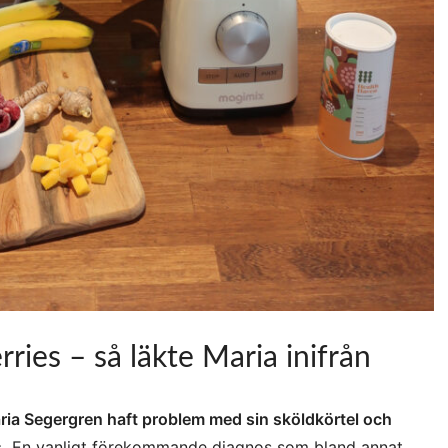
ries – så läkte Maria inifrån
Maria Segergren haft problem med sin sköldkörtel och
.
En vanligt förekommande diagnos som
bland annat