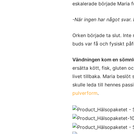
eskalerade började Maria f
-När ingen har något svar. 
Orken började ta slut. Inte
buds var få och fysiskt påf
Vändningen kom en sömnlös
ersätta kött, fisk, gluten 
livet tillbaka.
Maria beslöt s
skulle leda till hennes pas
pulverform
.