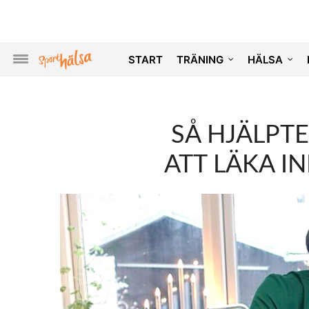
START
TRÄNING
HÄLSA
SÅ HJÄLPT
ATT LÄKA IN