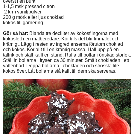
överst i en burk.
1-1,5 msk pressad citron
2 krm vaniljpulver
200 g mörk eller ljus choklad
kokos till garnering
Gör så här:
Blanda tre deciliter av kokosflingorna med
kokosfett i en matberedare. Kör tills det blir finmalet och
krämigt. Lägg i resten av ingredienserna förutom choklad
och kokos. Kör allt till en krämig massa. Häll upp på en
tallrik och ställ kallt en stund. Rulla till bollar i önskad storlek.
Ställ in bollarna i frysen ca 30 minuter. Smält chokladen i ett
vattenbad. Doppa bollarna i chokladen och strössla lite
kokos över. Låt bollarna stå kallt till dem ska serveras.