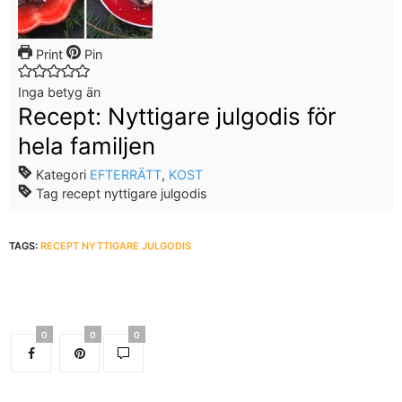
Print
Pin
Inga betyg än
Recept: Nyttigare julgodis för
hela familjen
Kategori
EFTERRÄTT
,
KOST
Tag
recept nyttigare julgodis
TAGS:
RECEPT NYTTIGARE JULGODIS
0
0
0