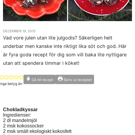
DECEMBER 19, 2015
Vad vore julen utan lite julgodis? Säkerligen helt
underbar men kanske inte riktigt lika söt och god. Här
är fyra goda recept för dig som vill baka lite nyttigare
utan att spendera timmar i köket!
Gå till recept
Skriv ut receptet
Inga betyg än
Chokladkyssar
Ingredienser:
2 dl mandelmjöl
2 msk kokossocker
2 msk smält ekologiskt kokosfett