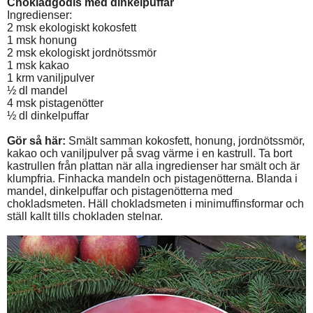
Chokladgodis med dinkelpuffar
Ingredienser:
2 msk ekologiskt kokosfett
1 msk honung
2 msk ekologiskt jordnötssmör
1 msk kakao
1 krm vaniljpulver
½ dl mandel
4 msk pistagenötter
½ dl dinkelpuffar
Gör så här:
Smält samman kokosfett, honung, jordnötssmör,
kakao och vaniljpulver på svag värme i en kastrull. Ta bort
kastrullen från plattan när alla ingredienser har smält och är
klumpfria. Finhacka mandeln och pistagenötterna. Blanda i
mandel, dinkelpuffar och pistagenötterna med
chokladsmeten. Häll chokladsmeten i minimuffinsformar och
ställ kallt tills chokladen stelnar.