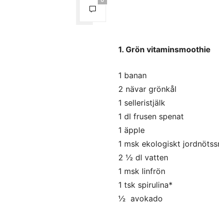
1. Grön vitaminsmoothie
1 banan
2 nävar grönkål
1 selleristjälk
1 dl frusen spenat
1 äpple
1 msk ekologiskt jordnöts
2 ½ dl vatten
1 msk linfrön
1 tsk spirulina*
½ avokado