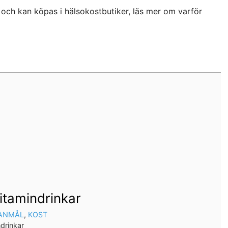
d och kan köpas i hälsokostbutiker, läs mer om varför
itamindrinkar
ANMÅL
,
KOST
drinkar