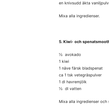
en knivsudd äkta vaniljpulv
Mixa alla ingredienser.
5. Kiwi- och spenatsmoot
½ avokado
1 kiwi
1 näve färsk bladspenat
ca 1 tsk vetegräspulver
1 dl havremjölk
½ dl vatten
Mixa alla ingredienser och 