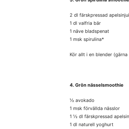
2 dl färskpressad apelsinju
1 dl valfria bär
1 näve bladspenat
1 msk spirulina*
Kör allt i en blender (gärna 
4. Grön nässelsmoothie
½ avokado
1 msk förvällda nässlor
1 ½ dl färskpressad apelsin
1 dl naturell yoghurt