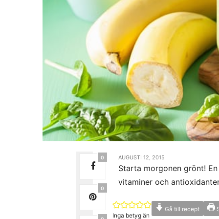
AUGUSTI 12, 2015
0
Starta morgonen grönt! En 
vitaminer och antioxidanter
0
Gå till recept
S
Inga betyg än
0