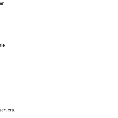
er
hie
servera.