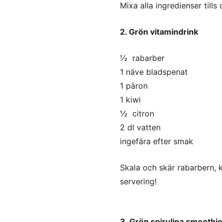
Mixa alla ingredienser tills
2. Grön vitamindrink
½ rabarber
1 näve bladspenat
1 päron
1 kiwi
½ citron
2 dl vatten
ingefära efter smak
Skala och skär rabarbern, ki
servering!
3. Grön spirulina smoothi