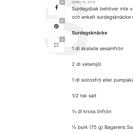
MARS 18, 2014
0
Surdegsbak behöver inte va
och enkelt surdegsknäcke
0
Surdegsknäcke
0
1 dl skalade sesamfrön
2 dl vetemjöl
1 dl solrosfrö eller pumpak
1/2 tsk salt
½ dl kross linfrön
½ burk (75 g) Bagarens Sur