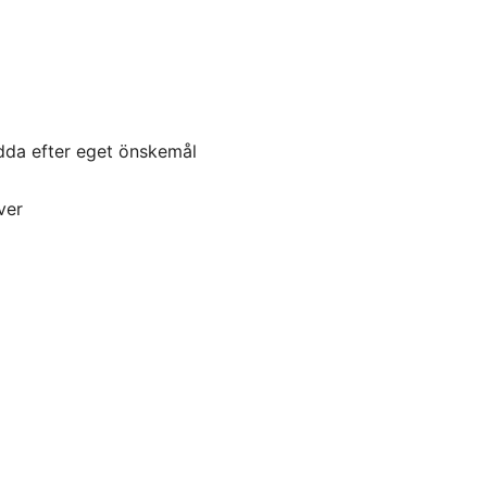
dda efter eget önskemål
ver