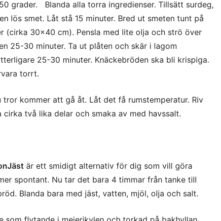
0 grader. Blanda alla torra ingredienser. Tillsätt surdeg,
l en lös smet. Låt stå 15 minuter. Bred ut smeten tunt på
 (cirka 30×40 cm). Pensla med lite olja och strö över
nen 25-30 minuter. Ta ut plåten och skär i lagom
tterligare 25-30 minuter. Knäckebröden ska bli krispiga.
vara torrt.
tror kommer att gå åt. Låt det få rumstemperatur. Riv
a cirka två lika delar och smaka av med havssalt.
onJäst
är ett smidigt alternativ för dig som vill göra
er spontant. Nu tar det bara 4 timmar från tanke till
öd. Blanda bara med jäst, vatten, mjöl, olja och salt.
 som flytande i mejerikylen och torkad på bakhyllan