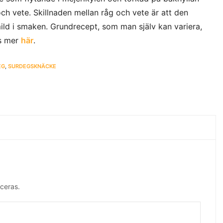
h vete. Skillnaden mellan råg och vete är att den
ld i smaken. Grundrecept, som man själv kan variera,
äs mer
här
.
EG
,
SURDEGSKNÄCKE
ceras.