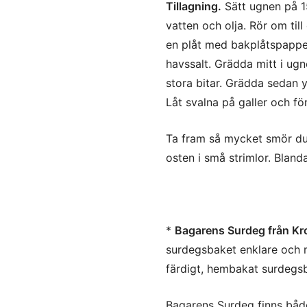
Tillagning.
Sätt ugnen på 15
vatten och olja. Rör om til
en plåt med bakplåtspapper
havssalt. Grädda mitt i ug
stora bitar. Grädda sedan y
Låt svalna på galler och för
Ta fram så mycket smör du 
osten i små strimlor. Bland
*
Bagarens Surdeg från Kr
surdegsbaket enklare och m
färdigt, hembakat surdegsbr
Bagarens Surdeg finns både