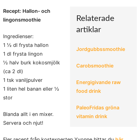
Recept: Hallon- och
Relaterade
lingonsmoothie
artiklar
Ingredienser:
1 ½ dl frysta hallon
Jordgubbssmoothie
1 dl frysta lingon
½ halv burk kokosmjölk
Carobsmoothie
(ca 2 dl)
1 tsk vaniljpulver
Energigivande raw
1 liten hel banan eller ½
food drink
stor
PaleoFridas gröna
Blanda allt i en mixer.
vitamin drink
Servera och njut!
Fler recept från kostexperten Yvonne hittar du
här.