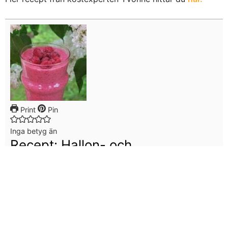
Print
Pin
Inga betyg än
Recept: Hallon- och
lingonsmoothie
Kategori
FRUKOST-MELLANMÅL
,
KOST
Tag
hallon, kostexpert, lingon, recept, Smoothie, tips
TAGS:
HALLON
,
KOSTEXPERT
,
LINGON
,
RECEPT
,
SMOOTHIE
,
TIPS