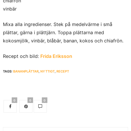
chiafrön
vinbär
Mixa alla ingredienser. Stek på medelvärme i små
plättar, gärna i plättjärn. Toppa plättarna med
kokosmjölk, vinbär, blåbär, banan, kokos och chiafrön.
Recept och bild:
Frida Eriksson
TAGS:
BANANPLÄTTAR
,
NYTTIGT
,
RECEPT
0
0
0