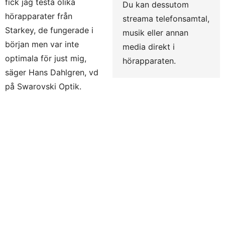
fick jag testa olika
Du kan dessutom
hörapparater från
streama telefonsamtal,
Starkey, de fungerade i
musik eller annan
början men var inte
media direkt i
optimala för just mig,
hörapparaten.
säger Hans Dahlgren, vd
på Swarovski Optik.
Hans Dahlgren
För några månader sedan blev Hans återigen kontaktad
av Starkey. Denna gång ville de att Hans skulle prova
deras nya trådlösa hörapparat Halo.