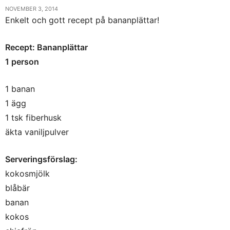
NOVEMBER 3, 2014
Enkelt och gott recept på bananplättar!
Recept: Bananplättar
1 person
1 banan
1 ägg
1 tsk fiberhusk
äkta vaniljpulver
Serveringsförslag:
kokosmjölk
blåbär
banan
kokos