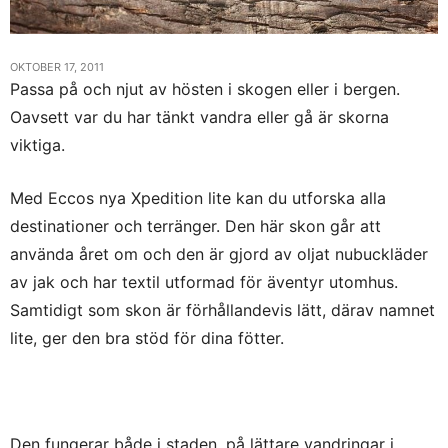
OKTOBER 17, 2011
Passa på och njut av hösten i skogen eller i bergen.
Oavsett var du har tänkt vandra eller gå är skorna
viktiga.
Med Eccos nya Xpedition lite kan du utforska alla
destinationer och terränger. Den här skon går att
använda året om och den är gjord av oljat nubuckläder
av jak och har textil utformad för äventyr utomhus.
Samtidigt som skon är förhållandevis lätt, därav namnet
lite, ger den bra stöd för dina fötter.
Den fungerar både i staden, på lättare vandringar i