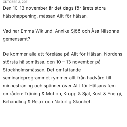
OKTOBER 3, 2011
Den 10-13 november är det dags för årets stora
hälsohappening, mässan Allt för hälsan.
Vad har Emma Wiklund, Annika Sjöö och Åsa Nilsonne
gemensamt?
De kommer alla att föreläsa på Allt för Hälsan, Nordens
största hälsomässa, den 10 – 13 november på
Stockholmsmässan. Det omfattande
seminarieprogrammet rymmer allt från hudvård till
minnesträning och spänner över Allt för Hälsans fem
områden: Träning & Motion, Kropp & Själ, Kost & Energi,
Behandling & Relax och Naturlig Skönhet.
Paulúns näringscenter med Fredrik Paulún i spetsen
kommer att hålla en tre timmar lång föreläsning där