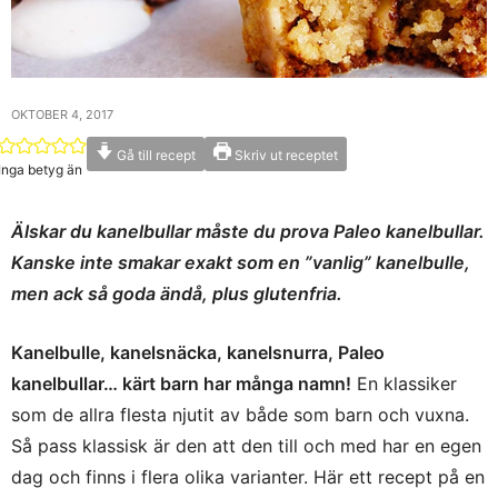
OKTOBER 4, 2017
Gå till recept
Skriv ut receptet
Inga betyg än
Älskar du kanelbullar måste du prova Paleo kanelbullar.
Kanske inte smakar exakt som en ”vanlig” kanelbulle,
men ack så goda ändå, plus glutenfria.
Kanelbulle, kanelsnäcka, kanelsnurra, Paleo
kanelbullar… kärt barn har många namn!
En klassiker
som de allra flesta njutit av både som barn och vuxna.
Så pass klassisk är den att den till och med har en egen
dag och finns i flera olika varianter. Här ett recept på en