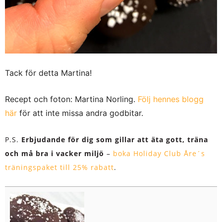
Tack för detta Martina!
Recept och foton: Martina Norling.
Följ hennes blogg
här
för att inte missa andra godbitar.
P.S.
Erbjudande för dig som gillar att äta gott, träna
och må bra i vacker miljö
–
boka Holiday Club Åre´s
träningspaket till 25% rabatt
.