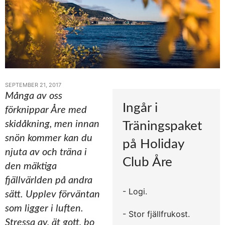
SEPTEMBER 21, 2017
Många av oss
Ingår i
förknippar Åre med
skidåkning, men innan
Träningspaket
snön kommer kan du
på Holiday
njuta av och träna i
Club Åre
den mäktiga
fjällvärlden på andra
- Logi.
sätt. Upplev förväntan
som ligger i luften.
- Stor fjällfrukost.
Stressa av, ät gott, bo