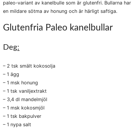
paleo-variant av kanelbulle som är glutenfri. Bullarna har
en mildare sötma av honung och är härligt saftiga.
Glutenfria Paleo kanelbullar
Deg
:
– 2 tsk smält kokosolja
– 1 ägg
– 1 msk honung
– 1 tsk vaniljextrakt
– 3,4 dl mandelmjöl
– 1 msk kokosmjöl
– 1 tsk bakpulver
– 1 nypa salt