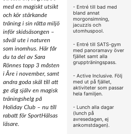
med en magiskt utsikt
- Entré till bad med
bland annat
och kör stärkande
morgonsimning,
träning i sin rätta miljö
jacuzzis och
utomhuspool.
inför skidsäsongen –
såväl ute i naturen
- Entré till SATS-gym
som inomhus. Här får
med panoramavy över
fjället samt alla
du ta del av Sara
gruppträningspass.
Rönnes topp 3 måsten
i Åre i november, samt
- Active Inclusive. Följ
med ut på fjället,
andra goda skäl till att
aktiviteter som passar
ge dig själv en magisk
hela familjen.
träningshelg på
- Lunch alla dagar
Holiday Club – nu till
(lunch på
rabatt för SportHälsas
avresedagen, ej
läsare.
ankomstdagen).