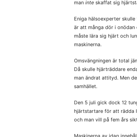
man
inte
skaffat sig hjärtst
Eniga hälsoexperter skulle
är att många dör i onödan 
måste lära sig hjärt och l
maskinerna.
Omsvängningen är total jäm
Då skulle hjärträddare end
man ändrat attityd. Men det
samhället.
Den 5 juli gick dock 12 tun
hjärtstartare för att rädda
och man vill på fem års sik
Maskinerna av idag innehåll