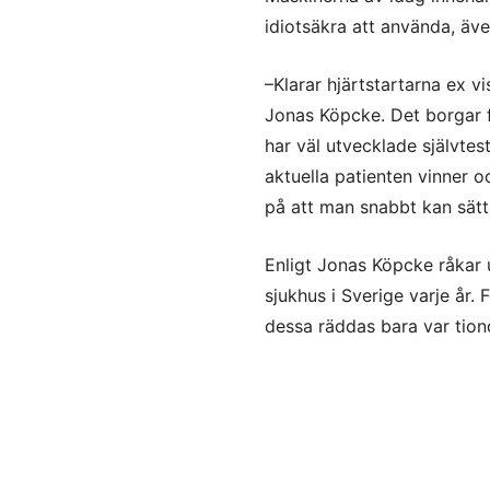
idiotsäkra att använda, äve
–Klarar hjärtstartarna ex v
Jonas Köpcke. Det borgar f
har väl utvecklade självtes
aktuella patienten vinner o
på att man snabbt kan sätta
Enligt Jonas Köpcke råkar 
sjukhus i Sverige varje år.
dessa räddas bara var tion