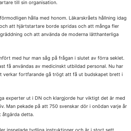
artare till sin organisation.
 förmodligen hålla med honom. Läkarskråets hållning idag
och att hjärtstartare borde spridas och att många fler
ungräddning och att använda de moderna lätthanterliga
fört med hur man såg på frågan i slutet av förra seklet.
ast få användas av medicinskt utbildad personal. Nu har
 verkar fortfarande gå trögt att få ut budskapet brett i
ga experter ut i DN och klargjorde hur viktigt det är med
 liv. Man pekade på att 750 svenskar dör i onödan varje år
t åtgärda detta.
er inspelade tydliga instruktioner och är i stort sett