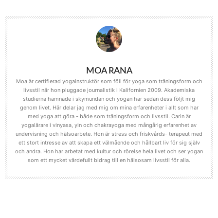
MOA RANA
Moa är certifierad yogainstruktör som föll för yoga som träningsform och
livsstil när hon pluggade journalistik i Kalifornien 2009. Akademiska
studierna hamnade i skymundan och yogan har sedan dess följt mig
genom livet. Här delar jag med mig om mina erfarenheter i allt som har
med yoga att göra - både som träningsform och livsstil. Carin är
yogalärare i vinyasa, yin och chakrayoga med mångårig erfarenhet av
undervisning och hälsoarbete. Hon är stress och friskvårds- terapeut med
ett stort intresse av att skapa ett välmående och hållbart liv för sig själv
och andra. Hon har arbetat med kultur och rörelse hela livet och ser yogan
som ett mycket värdefullt bidrag till en hälsosam livsstil för alla.