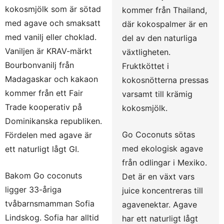
kokosmjölk som är sötad
kommer från Thailand,
med agave och smaksatt
där kokospalmer är en
med vanilj eller choklad.
del av den naturliga
Vaniljen är KRAV-märkt
växtligheten.
Bourbonvanilj från
Fruktköttet i
Madagaskar och kakaon
kokosnötterna pressas
kommer från ett Fair
varsamt till krämig
Trade kooperativ på
kokosmjölk.
Dominikanska republiken.
Go Coconuts sötas
Fördelen med agave är
med ekologisk agave
ett naturligt lågt GI.
från odlingar i Mexiko.
Bakom Go coconuts
Det är en växt vars
ligger 33-åriga
juice koncentreras till
tvåbarnsmamman Sofia
agavenektar. Agave
Lindskog. Sofia har alltid
har ett naturligt lågt