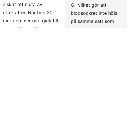
älskat att njuta av
GI, vilket gör att
efterrätter. När hon 2011
blodsockret inte höjs
mer och mer övergick till
på samma sätt som
en växtbaserad kost
när man äter saker
inleddes en period av
sötade med vanligt
intensivt
socker.
experimenterande i
Kakaon i glassen
köket. ”Klart det måste
kommer från
gå att njuta fullt ut utan
Dominikanska
både mjölk och ägg!” En
Republiken och ger en
återkommande favorit i
rik, mustig
familjen blev glassen
chokladsmak. Den
gjord på kokosmjölk.
produceras av ett
”Det ska vara enkelt att
kooperativ och är
njuta lite hälsosammare”,
ekologisk och fair
blev ledordet när Sofia