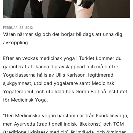
FEBRUARI 28, 2012
Våren närmar sig och det börjar bli dags att unna dig
avkoppling.
Efter en veckas medicinsk yoga i Turkiet kommer du
garanterat att känna dig avslappnad och må bättre.
Yogaklasserna hålls av Ullis Karlsson, legitimerad
sjukgymnast,
utbildad yogalärare samt Medicinsk
Yogaterapeut, och utbildad hos Göran Boll på Institutet
för Medicinsk Yoga.
”Den Medicinska yogan härstammar från Kundaliniyoga,
men Ayurveda (traditionell indisk läkekonst) och TCM
(traditionell kinisesk medicin) är invävda, och övningar i