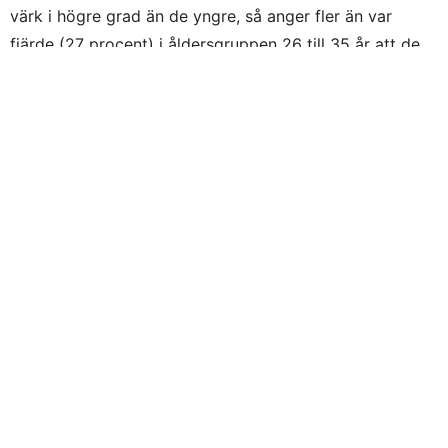
värk i högre grad än de yngre, så anger fler än var
fjärde (27 procent) i åldersgruppen 26 till 35 år att de
lever med värk. Vidare känner drygt hälften av svenska
folket så kallad ”igångsättningssmärta” vilket kan vara
ett tecken på begynnande eller befintlig artros. Genom
träning och viktnedgång kan sjukdomsförloppet ofta
påverkas och försämring av artrosen skjutas fram i
tiden.
– Därför är det viktigt att redan i unga år regelbundet
belasta lederna med lagom mycket träning för att
förebygga risken för ledvärk. Be din sjukgymnast om ett
träningsprogram och fråga gärna våra farmaceuter om
råd om hur du kan kombinerar läkemedel och motion
för att komma igång, säger Eva Fernvall,
varumärkesdirektör Apoteket.