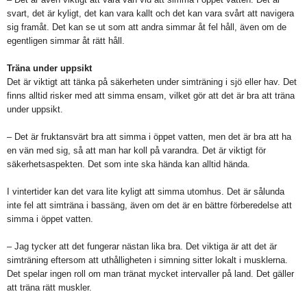
svart, det är kyligt, det kan vara kallt och det kan vara svårt att navigera
sig framåt. Det kan se ut som att andra simmar åt fel håll, även om de
egentligen simmar åt rätt håll.
Träna under uppsikt
Det är viktigt att tänka på säkerheten under simträning i sjö eller hav. Det
finns alltid risker med att simma ensam, vilket gör att det är bra att träna
under uppsikt.
– Det är fruktansvärt bra att simma i öppet vatten, men det är bra att ha
en vän med sig, så att man har koll på varandra. Det är viktigt för
säkerhetsaspekten. Det som inte ska hända kan alltid hända.
I vintertider kan det vara lite kyligt att simma utomhus. Det är sålunda
inte fel att simträna i bassäng, även om det är en bättre förberedelse att
simma i öppet vatten.
– Jag tycker att det fungerar nästan lika bra. Det viktiga är att det är
simträning eftersom att uthålligheten i simning sitter lokalt i musklerna.
Det spelar ingen roll om man tränat mycket intervaller på land. Det gäller
att träna rätt muskler.