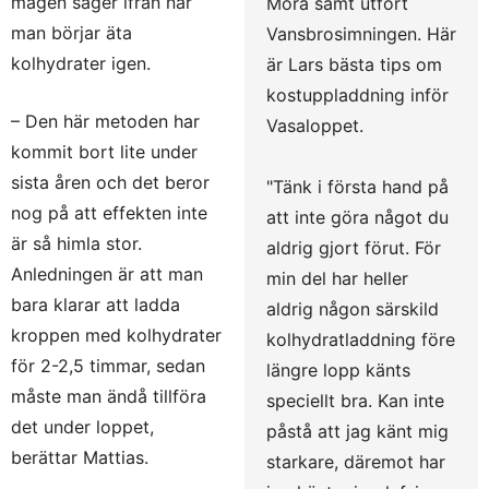
magen säger ifrån när
Mora samt utfört
man börjar äta
Vansbrosimningen. Här
kolhydrater igen.
är Lars bästa tips om
kostuppladdning inför
– Den här metoden har
Vasaloppet.
kommit bort lite under
sista åren och det beror
"Tänk i första hand på
nog på att effekten inte
att inte göra något du
är så himla stor.
aldrig gjort förut. För
Anledningen är att man
min del har heller
bara klarar att ladda
aldrig någon särskild
kroppen med kolhydrater
kolhydratladdning före
för 2-2,5 timmar, sedan
längre lopp känts
måste man ändå tillföra
speciellt bra. Kan inte
det under loppet,
påstå att jag känt mig
berättar Mattias.
starkare, däremot har