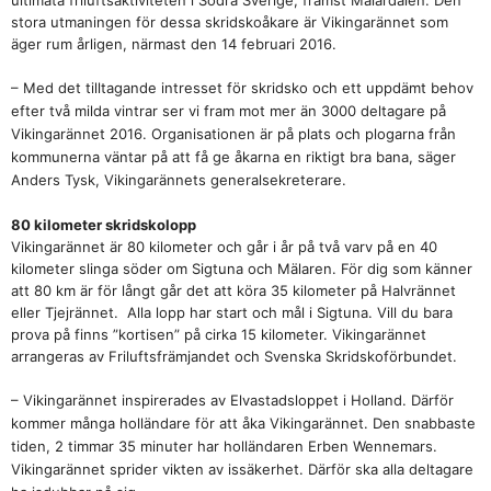
ultimata friluftsaktiviteten i Södra Sverige, främst Mälardalen. Den
stora utmaningen för dessa skridskoåkare är Vikingarännet som
äger rum årligen, närmast den 14 februari 2016.
– Med det tilltagande intresset för skridsko och ett uppdämt behov
efter två milda vintrar ser vi fram mot mer än 3000 deltagare på
Vikingarännet 2016. Organisationen är på plats och plogarna från
kommunerna väntar på att få ge åkarna en riktigt bra bana, säger
Anders Tysk, Vikingarännets generalsekreterare.
80 kilometer skridskolopp
Vikingarännet är 80 kilometer och går i år på två varv på en 40
kilometer slinga söder om Sigtuna och Mälaren. För dig som känner
att 80 km är för långt går det att köra 35 kilometer på Halvrännet
eller Tjejrännet. Alla lopp har start och mål i Sigtuna. Vill du bara
prova på finns ”kortisen” på cirka 15 kilometer. Vikingarännet
arrangeras av Friluftsfrämjandet och Svenska Skridskoförbundet.
– Vikingarännet inspirerades av Elvastadsloppet i Holland. Därför
kommer många holländare för att åka Vikingarännet. Den snabbaste
tiden, 2 timmar 35 minuter har holländaren Erben Wennemars.
Vikingarännet sprider vikten av issäkerhet. Därför ska alla deltagare