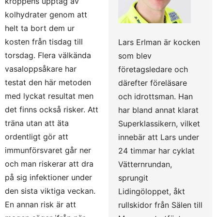
kroppens upptag av
kolhydrater genom att
helt ta bort dem ur
kosten från tisdag till
Lars Erlman är kocken
torsdag. Flera välkända
som blev
vasaloppsåkare har
företagsledare och
testat den här metoden
därefter föreläsare
med lyckat resultat men
och idrottsman. Han
det finns också risker. Att
har bland annat klarat
träna utan att äta
Superklassikern, vilket
ordentligt gör att
innebär att Lars under
immunförsvaret går ner
24 timmar har cyklat
och man riskerar att dra
Vätternrundan,
på sig infektioner under
sprungit
den sista viktiga veckan.
Lidingöloppet, åkt
En annan risk är att
rullskidor från Sälen till