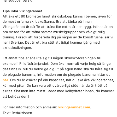
ha isdubbar på sig.
Tips inför Vikingarännet
Att åka ett 80 kilometer långt skridskolopp känns i benen, även för
de mest erfarna skridskoåkarna. Bra att tänka på innan
Vikingarännet är därför att träna lite extra lår och rygg. Inlines är en
bra metod för att träna samma muskelgrupper och väldigt rolig
träning. Försök att förbereda dig på någon av de konstfrusna isar vi
har i Sverige. Det är ett bra sätt att tidigt komma igång med
skridskoåkningen.
Ett annat tips är ansluta sig till någon skridskoföreningen till
exempel i Friluftsfrämjandet. Dom åker normalt varje helg så länge
det finns is. Vill du hellre ge dig ut på egen hand ska du hålla sig till
de plogade banorna, information om de plogade banorna hittar du
här
.
Om du är osäker på din kapacitet, när du ska åka Vikingarännet,
kör med pikar. De kan vara ett ovärderligt stöd när du är trött på
slutet. Sist men inte minst, ladda med kolhydrater innan, du kommer
att behöva dem!
För mer information och anmälan:
vikingarannet.com
.
Text: Redaktionen