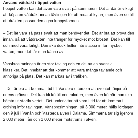
Använd våtdräkt i öppet vatten
I öppet vatten kan det även vara svalt på sommaren. Det är därför viktigt
att köpa en våtdräkt innan tävlingen för att reda ut kylan, men även se till
att dräkten passar den egna kroppsformen.
– Det lär vara så pass svalt att man behöver det. Det är bra att prova den
innan, så att våtdräkten inte tränger för mycket mot bröstet. Det kan till
och med vara farligt. Den ska dock heller inte släppa in för mycket
vatten, men det får man känna av.
Vansbrosimningen är en stor tävling och en del av en svensk
klassiker. Det innebär att det kommer att vara många tävlande och
anhöriga på plats. Det kan märkas av i trafiken.
– Det är bra att komma i tid till Vansbro eftersom att eventet tänjer på
ortens gränser. Det kan bli kö till centralorten, men även kö när man ska
hämta ut startkuvertet. Det underlättar att vara i tid för att komma i
ordning inför tävlingen.
Vansbrosimningen, på 3 000 meter, hålls lördagen
den 9 juli i Vanån och Västerdalälven i Dalarna. Simmarna tar sig igenom
2 000 meter i ån och 1 000 meter motströms i älven.