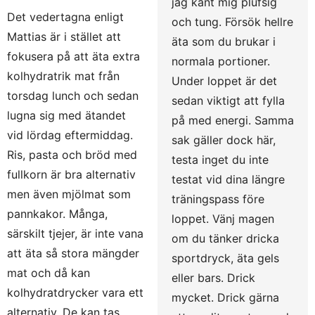
jag känt mig plufsig
Det vedertagna enligt
och tung. Försök hellre
Mattias är i stället att
äta som du brukar i
fokusera på att äta extra
normala portioner.
kolhydratrik mat från
Under loppet är det
torsdag lunch och sedan
sedan viktigt att fylla
lugna sig med ätandet
på med energi. Samma
vid lördag eftermiddag.
sak gäller dock här,
Ris, pasta och bröd med
testa inget du inte
fullkorn är bra alternativ
testat vid dina längre
men även mjölmat som
träningspass före
pannkakor. Många,
loppet. Vänj magen
särskilt tjejer, är inte vana
om du tänker dricka
att äta så stora mängder
sportdryck, äta gels
mat och då kan
eller bars. Drick
kolhydratdrycker vara ett
mycket. Drick gärna
alternativ. De kan tas