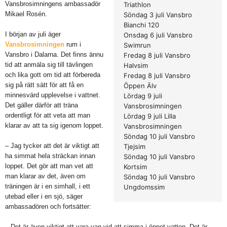
Vansbrosimningens ambassadör
Triathlon
Mikael Rosén.
Söndag 3 juli Vansbro
Bianchi 120
I början av juli äger
Onsdag 6 juli Vansbro
Vansbrosimningen
rum i
Swimrun
Vansbro i Dalarna. Det finns ännu
Fredag 8 juli Vansbro
tid att anmäla sig till tävlingen
Halvsim
och lika gott om tid att förbereda
Fredag 8 juli Vansbro
sig på rätt sätt för att få en
Öppen Älv
minnesvärd upplevelse i vattnet.
Lördag 9 juli
Det gäller därför att träna
Vansbrosimningen
ordentligt för att veta att man
Lördag 9 juli Lilla
klarar av att ta sig igenom loppet.
Vansbrosimningen
Söndag 10 juli Vansbro
– Jag tycker att det är viktigt att
Tjejsim
ha simmat hela sträckan innan
Söndag 10 juli Vansbro
loppet. Det gör att man vet att
Kortsim
man klarar av det, även om
Söndag 10 juli Vansbro
träningen är i en simhall, i ett
Ungdomssim
utebad eller i en sjö, säger
ambassadören och fortsätter:
– Det är även viktigt att vara van vid att simma i öppet vatten. Det är