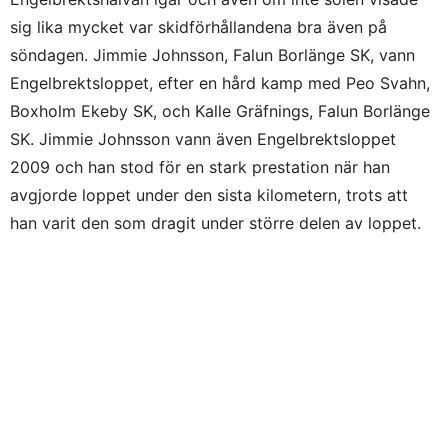
sig lika mycket var skidförhållandena bra även på
söndagen. Jimmie Johnsson, Falun Borlänge SK, vann
Engelbrektsloppet, efter en hård kamp med Peo Svahn,
Boxholm Ekeby SK, och Kalle Gräfnings, Falun Borlänge
SK. Jimmie Johnsson vann även Engelbrektsloppet
2009 och han stod för en stark prestation när han
avgjorde loppet under den sista kilometern, trots att
han varit den som dragit under större delen av loppet.
Starka prestationer stod också alla åkare som
fullbordade sina Klassiker för.
0
0
0