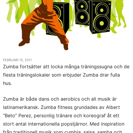
FEBRUARI 15, 2011
Zumba fortsätter att locka många träningssugna och de
flesta träningslokaler som erbjuder Zumba drar fulla
hus.
Zumba är både dans och aerobics och all musik är
latinamerikansk. Zumba fitness grundades av Albert
”Beto” Perez, personlig tränare och koreograf åt ett
stort antal internationella popstjärnor. Med inspiration
från traditionell musik som cumbia, salsa, samba och