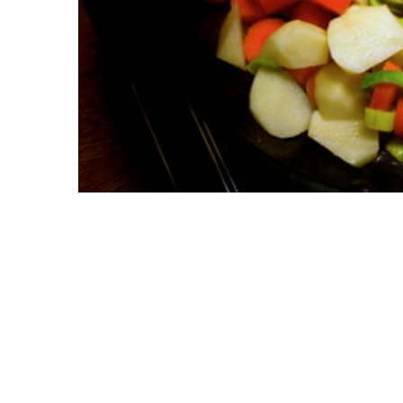
FEBRUARI 22, 2012
0
LCHF-dieten har förändrat in
på 80-talet. Även kolestero
0
alarmerande siffrorna.
0
Många använder sig av diet
högt intag av fett för att gå