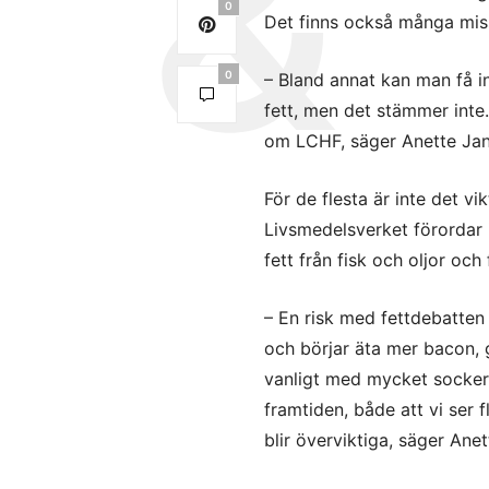
0
Det finns också många mis
0
– Bland annat kan man få in
fett, men det stämmer inte.
om LCHF, säger Anette Jan
För de flesta är inte det vik
Livsmedelsverket förordar in
fett från fisk och oljor oc
– En risk med fettdebatten ä
och börjar äta mer bacon, 
vanligt med mycket sockerr
framtiden, både att vi ser 
blir överviktiga, säger Ane