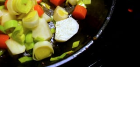
ställningen till fett och idag äter vi lika mycket fett som
lnivån har ökat. Ett hälsoprojekt i Västerbotten visar de
er som förespråkar ett lågt intag av kolhydrater och ett
 ner i vikt.