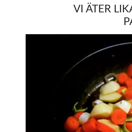
VI ÄTER LI
P