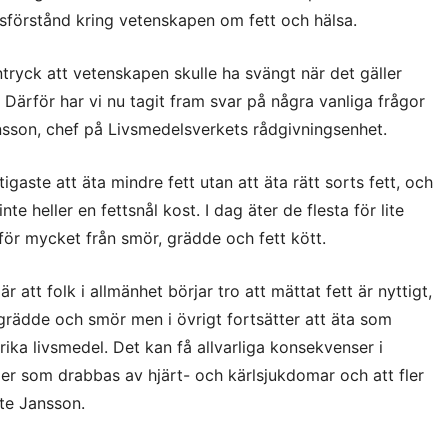
sförstånd kring vetenskapen om fett och hälsa.
tryck att vetenskapen skulle ha svängt när det gäller
 Därför har vi nu tagit fram svar på några vanliga frågor
sson, chef på Livsmedelsverkets rådgivningsenhet.
tigaste att äta mindre fett utan att äta rätt sorts fett, och
te heller en fettsnål kost. I dag äter de flesta för lite
h för mycket från smör, grädde och fett kött.
r att folk i allmänhet börjar tro att mättat fett är nyttigt,
grädde och smör men i övrigt fortsätter att äta som
ika livsmedel. Det kan få allvarliga konsekvenser i
fler som drabbas av hjärt- och kärlsjukdomar och att fler
tte Jansson.