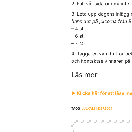
Följ vår sida om du inte 
Leta upp dagens inlägg o
finns det på juicerna från 
– 4 st
– 6 st
– 7 st
Tagga en vän du tror ocks
och kontaktas vinnaren på
Läs mer
▶︎ Klicka här för att läsa 
TAGS:
JULKALENDER2021