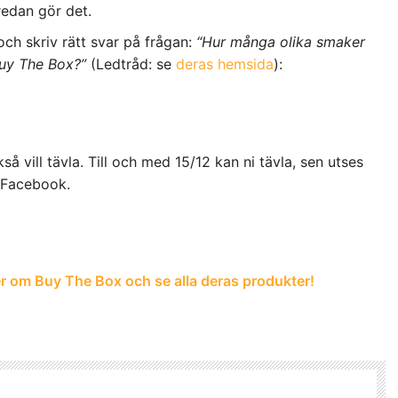
redan gör det.
ch skriv rätt svar på frågan:
“Hur många olika smaker
Buy The Box?”
(Ledtråd: se
deras hemsida
):
å vill tävla. Till och med 15/12 kan ni tävla, sen utses
 Facebook.
mer om Buy The Box och se alla deras produkter!