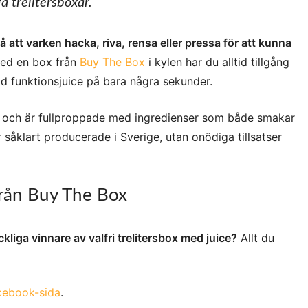
a trelitersboxar.
å att varken hacka, riva, rensa eller pressa för att kunna
d en box från
Buy The Box
i kylen har du alltid tillgång
ad funktionsjuice på bara några sekunder.
r och är fullproppade med ingredienser som både smakar
såklart producerade i Sverige, utan onödiga tillsatser
 från Buy The Box
yckliga vinnare av valfri trelitersbox med juice?
Allt du
cebook-sida
.