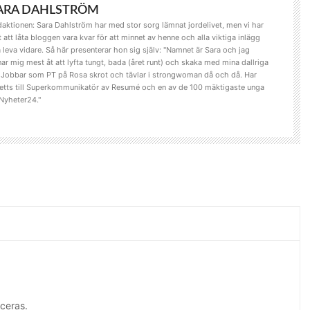
ARA DAHLSTRÖM
aktionen: Sara Dahlström har med stor sorg lämnat jordelivet, men vi har
t att låta bloggen vara kvar för att minnet av henne och alla viktiga inlägg
 leva vidare. Så här presenterar hon sig själv: "Namnet är Sara och jag
ar mig mest åt att lyfta tungt, bada (året runt) och skaka med mina dallriga
. Jobbar som PT på Rosa skrot och tävlar i strongwoman då och då. Har
etts till Superkommunikatör av Resumé och en av de 100 mäktigaste unga
Nyheter24."
ceras.