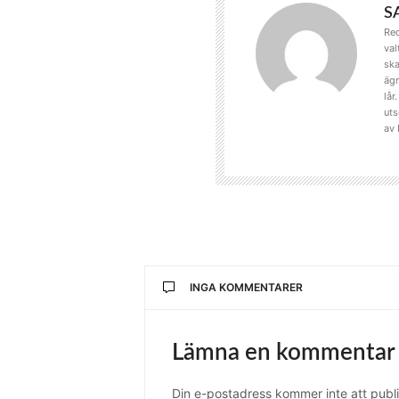
S
Red
val
ska
ägn
lår
uts
av 
INGA KOMMENTARER
Lämna en kommentar
Din e-postadress kommer inte att publi