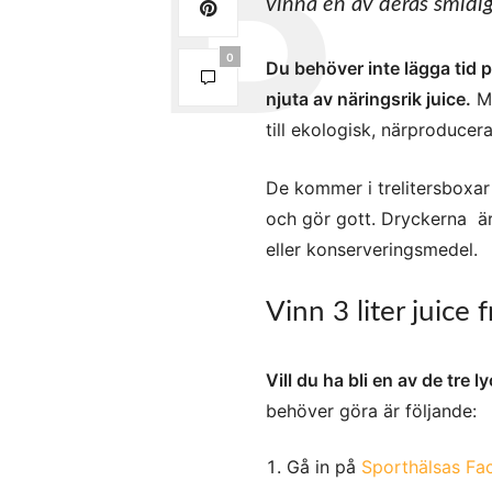
vinna en av deras smidig
0
Du behöver inte lägga tid p
njuta av näringsrik juice.
Me
till ekologisk, närproducer
De kommer i trelitersboxa
och gör gott. Dryckerna är 
eller konserveringsmedel.
Vinn 3 liter juice
Vill du ha bli en av de tre l
behöver göra är följande:
Gå in på
Sporthälsas Fa