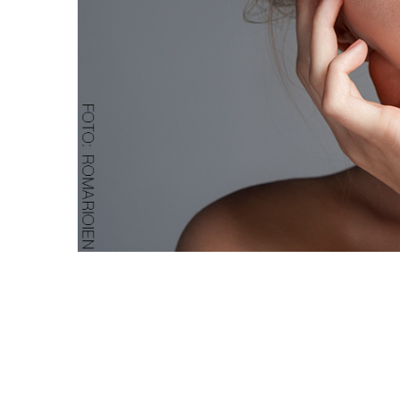
NOVEMBER 12, 2020
0
Glow är en av de hetast
lika enkelt få under vint
1
Här hittar du våra bästa t
0