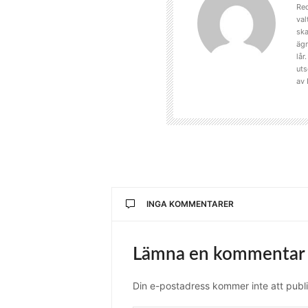
Red
val
ska
ägn
lår
uts
av 
INGA KOMMENTARER
Lämna en kommentar
Din e-postadress kommer inte att publi