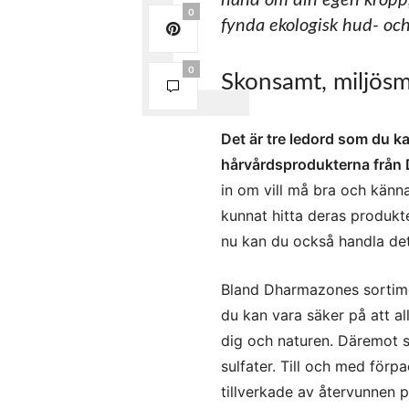
hand om din egen kropp,
0
fynda ekologisk hud- oc
0
Skonsamt, miljösm
Det är tre ledord som du k
hårvårdsprodukterna från
in om vill må bra och känna
kunnat hitta deras produk
nu kan du också handla de
Bland Dharmazones sortiment
du kan vara säker på att al
dig och naturen. Däremot sl
sulfater. Till och med för
tillverkade av återvunnen p