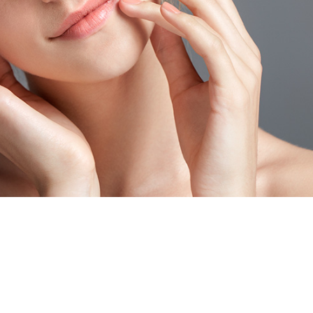
e trenderna när det kommer till skönhet – men inte
ern. Därför fint att det finns produkter som hjälper.
ips för att ge din hy vacker lyster.