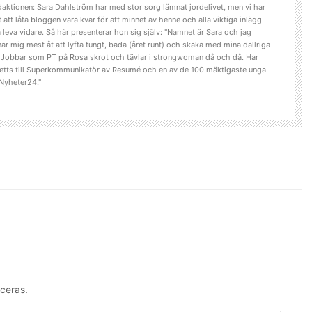
aktionen: Sara Dahlström har med stor sorg lämnat jordelivet, men vi har
t att låta bloggen vara kvar för att minnet av henne och alla viktiga inlägg
 leva vidare. Så här presenterar hon sig själv: "Namnet är Sara och jag
ar mig mest åt att lyfta tungt, bada (året runt) och skaka med mina dallriga
. Jobbar som PT på Rosa skrot och tävlar i strongwoman då och då. Har
etts till Superkommunikatör av Resumé och en av de 100 mäktigaste unga
Nyheter24."
ceras.