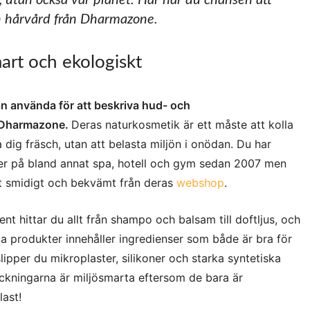
 utan också vår planet. Här har du chansen att
h hårvård från Dharmazone.
art och ekologiskt
an använda för att beskriva hud- och
 Dharmazone.
Deras naturkosmetik är ett måste att kolla
 dig fräsch, utan att belasta miljön i onödan. Du har
ter på bland annat spa, hotell och gym sedan 2007 men
t smidigt och bekvämt från deras
webshop
.
 hittar du allt från shampo och balsam till doftljus, och
la produkter innehåller ingredienser som både är bra för
ipper du mikroplaster, silikoner och starka syntetiska
packningarna är miljösmarta eftersom de bara är
last!