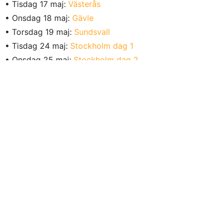
• Tisdag 17 maj:
Västerås
• Onsdag 18 maj:
Gävle
• Torsdag 19 maj:
Sundsvall
• Tisdag 24 maj:
Stockholm dag 1
• Onsdag 25 maj:
Stockholm dag 2
• Torsdag 26 maj:
Uppsala
• Måndag 30 maj:
Luleå
• Tisdag 31 maj:
Umeå
• Torsdag 9 juni:
Visby
0
0
0