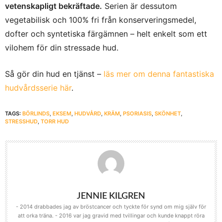
vetenskapligt bekräftade.
Serien är dessutom
vegetabilisk och 100% fri från konserveringsmedel,
dofter och syntetiska färgämnen – helt enkelt som ett
vilohem för din stressade hud.
Så gör din hud en tjänst –
läs mer om denna fantastiska
hudvårdsserie här
.
TAGS:
BÖRLINDS
,
EKSEM
,
HUDVÅRD
,
KRÄM
,
PSORIASIS
,
SKÖNHET
,
STRESSHUD
,
TORR HUD
JENNIE KILGREN
- 2014 drabbades jag av bröstcancer och tyckte för synd om mig själv för
att orka träna. - 2016 var jag gravid med tvillingar och kunde knappt röra