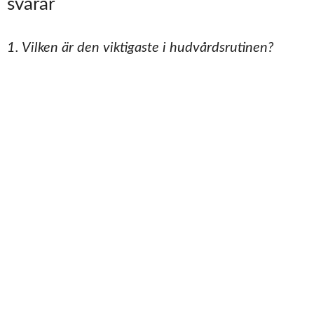
svarar
1. Vilken är den viktigaste i hudvårdsrutinen?
Rengöring din hud både på morgon och kväll.
Oavsett
vad du har för favorit produktform – tvättgele,
rengöringsmjölk eller rengöringsolja – se till att tvätta
bort rengöringsprodukterna ordentligt så att det inte
finns några rester kvar.