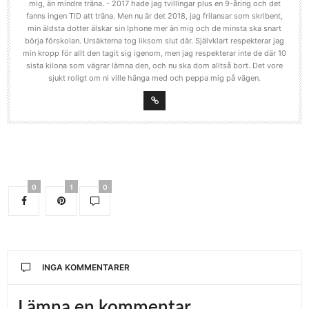
mig, än mindre träna. - 2017 hade jag tvillingar plus en 9-åring och det
fanns ingen TID att träna. Men nu är det 2018, jag frilansar som skribent,
min äldsta dotter älskar sin Iphone mer än mig och de minsta ska snart
börja förskolan. Ursäkterna tog liksom slut där. Självklart respekterar jag
min kropp för allt den tagit sig igenom, men jag respekterar inte de där 10
sista kilona som vägrar lämna den, och nu ska dom alltså bort. Det vore
sjukt roligt om ni ville hänga med och peppa mig på vägen.
0
1
0
INGA KOMMENTARER
Lämna en kommentar