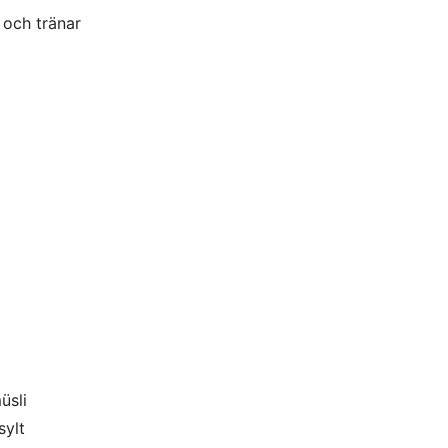
 och tränar
üsli
sylt