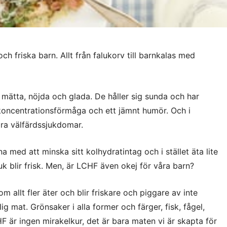
ch friska barn. Allt från falukorv till barnkalas med
 mätta, nöjda och glada. De håller sig sunda och har
koncentrationsförmåga och ett jämnt humör. Och i
åra välfärdssjukdomar.
na med att minska sitt kolhydratintag och i stället äta lite
juk blir frisk. Men, är LCHF även okej för våra barn?
m allt fler äter och blir friskare och piggare av inte
ig mat. Grönsaker i alla former och färger, fisk, fågel,
HF är ingen mirakelkur, det är bara maten vi är skapta för