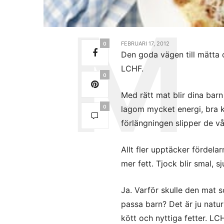
FEBRUARI 17, 2012
0
Den goda vägen till mätta o
LCHF.
0
Med rätt mat blir dina barn
0
lagom mycket energi, bra 
förlängningen slipper de v
Allt fler upptäcker fördelar
mer fett. Tjock blir smal, s
Ja. Varför skulle den mat so
passa barn? Det är ju naturl
kött och nyttiga fetter. LC