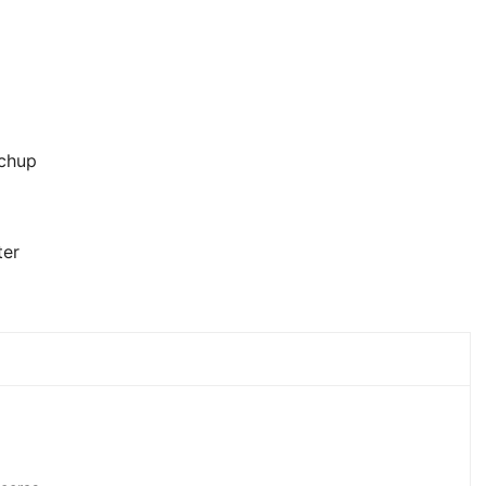
chup
ter