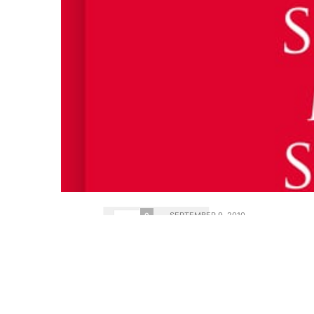
SEPTEMBER 9, 2010
0
Kerstin Jeding är legitimer
psykolog på Stressmottag
0
släpps hennes tre böcker s
0
Tanken med dessa tre böcke