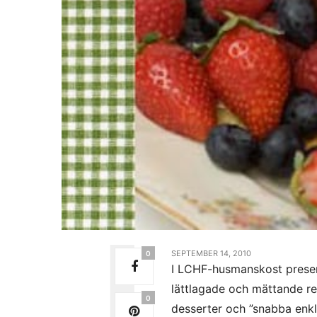
SEPTEMBER 14, 2010
0
I LCHF-husmanskost present
lättlagade och mättande re
0
desserter och ”snabba enkla