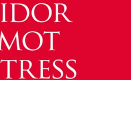
ad psykolog och fil.dr. och arbetar som terapeut och
ningen och Sömnmottagningen i Stockholm. I november
om ska underlätta folks vardag.
r är att det ska vara så lättåtkomliga att de inte ska