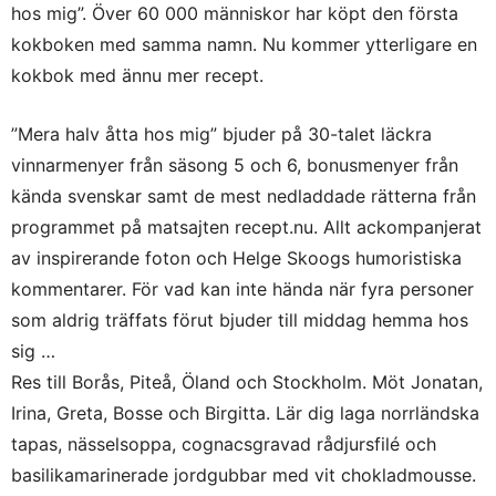
hos mig”. Över 60 000 människor har köpt den första
kokboken med samma namn. Nu kommer ytterligare en
kokbok med ännu mer recept.
”Mera halv åtta hos mig” bjuder på 30-talet läckra
vinnarmenyer från säsong 5 och 6, bonusmenyer från
kända svenskar samt de mest nedladdade rätterna från
programmet på matsajten recept.nu. Allt ackompanjerat
av inspirerande foton och Helge Skoogs humoristiska
kommentarer. För vad kan inte hända när fyra personer
som aldrig träffats förut bjuder till middag hemma hos
sig …
Res till Borås, Piteå, Öland och Stockholm. Möt Jonatan,
Irina, Greta, Bosse och Birgitta. Lär dig laga norrländska
tapas, nässelsoppa, cognacsgravad rådjursfilé och
basilikamarinerade jordgubbar med vit chokladmousse.