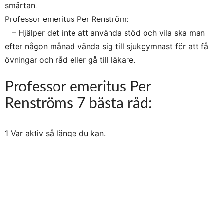
smärtan.
Professor emeritus Per Renström:
– Hjälper det inte att använda stöd och vila ska man
efter någon månad vända sig till sjukgymnast för att få
övningar och råd eller gå till läkare.
Professor emeritus Per
Renströms 7 bästa råd:
1 Var aktiv så länge du kan.
2 Träna handstyrkan genom att klämma ihop gummiboll
och fingrarna genom att spreta ut dem med en
gummisnodd runt fingrarna.
3 Använd bägge armarna och händerna. Dubbelfattning