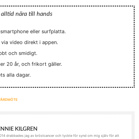
lltid nära till hands
 smartphone eller surfplatta.
via video direkt i appen.
bbt och smidigt.
der 20 år, och frikort gäller.
ts alla dagar.
VÅRDMÖTE
ENNIE KILGREN
014 drabbades jag av bröstcancer och tyckte för synd om mig själv för att