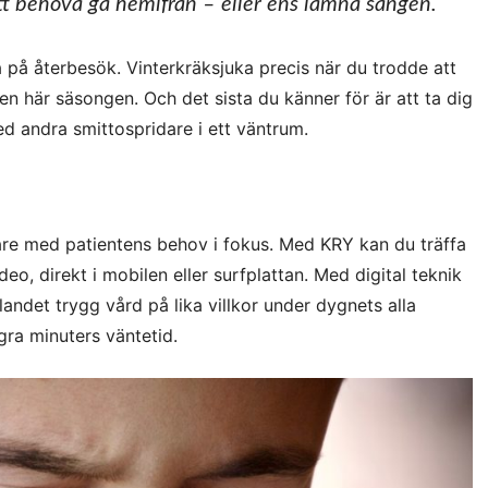
tt behöva gå hemifrån – eller ens lämna sängen.
a på återbesök. Vinterkräksjuka precis när du trodde att
n här säsongen. Och det sista du känner för är att ta dig
ed andra smittospridare i ett väntrum.
re med patientens behov i fokus. Med KRY kan du träffa
deo, direkt i mobilen eller surfplattan. Med digital teknik
landet trygg vård på lika villkor under dygnets alla
ra minuters väntetid.