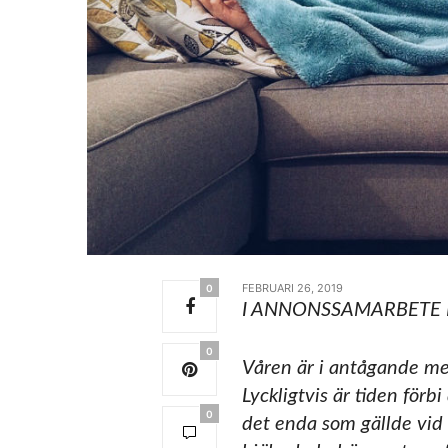
FEBRUARI 26, 2019
0
I ANNONSSAMARBETE 
0
Våren är i antågande me
Lyckligtvis är tiden förb
0
det enda som gällde vid