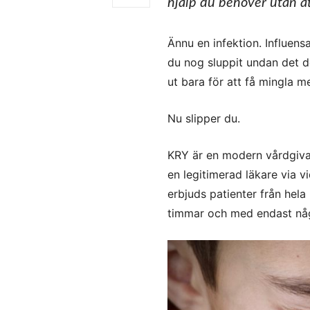
hjälp du behöver utan a
Ännu en infektion. Influens
du nog sluppit undan det de
ut bara för att få mingla m
Nu slipper du.
KRY är en modern vårdgiva
en legitimerad läkare via vi
erbjuds patienter från hela 
timmar och med endast någ