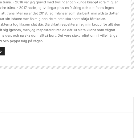
a träna. - 2016 var jag gravid med tvillingar och kunde knappt röra mig, än
dre träna. - 2017 hade jag tvillingar plus en 9-åring och det fanns ingen
 att träna. Men nu är det 2018, jag frilansar som skribent, min äldsta dotter
kar sin Iphone mer än mig och de minsta ska snart börja förskolan.
äkterna tog liksom slut där. Självklart respekterar jag min kropp för allt den
it sig igenom, men jag respekterar inte de där 10 sista kilona som vägrar
na den, och nu ska dom alltså bort. Det vore sjukt roligt om ni ville hänga
d och peppa mig på vägen.