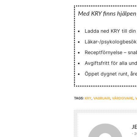
Med KRY finns hjälpen a
Ladda ned KRY till din
Läkar-/psykologbesök 
Receptförnyelse – sna
Avgiftsfritt för alla un
Öppet dygnet runt, åre
TAGS:
KRY
,
VABRUARI
,
VÅRDGIVARE
,
J
- 2