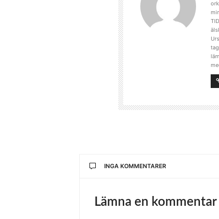
ork
min
TID
äls
Urs
tag
läm
me
INGA KOMMENTARER
Lämna en kommentar