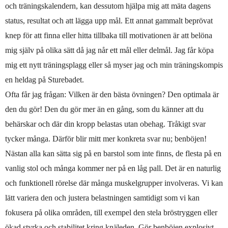
och träningskalendern, kan dessutom hjälpa mig att mäta dagens
status, resultat och att lägga upp mål. Ett annat gammalt beprövat
knep för att finna eller hitta tillbaka till motivationen är att belöna
mig själv på olika sätt då jag når ett mål eller delmål. Jag får köpa
mig ett nytt träningsplagg eller så myser jag och min träningskompis
en heldag på Sturebadet.
Ofta får jag frågan: Vilken är den bästa övningen? Den optimala är
den du gör! Den du gör mer än en gång, som du känner att du
behärskar och där din kropp belastas utan obehag. Tråkigt svar
tycker många. Därför blir mitt mer konkreta svar nu; benböjen!
Nästan alla kan sätta sig på en barstol som inte finns, de flesta på en
vanlig stol och många kommer ner på en låg pall. Det är en naturlig
och funktionell rörelse där många muskelgrupper involveras. Vi kan
lätt variera den och justera belastningen samtidigt som vi kan
fokusera på olika områden, till exempel den stela bröstryggen eller
ökad styrka och stabilitet kring knäleden. Gör benböjen explosivt,