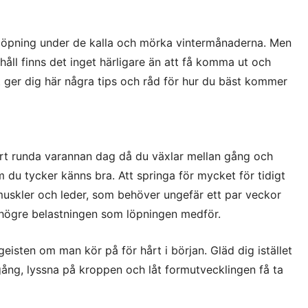
 löpning under de kalla och mörka vintermånaderna. Men
åll finns det inget härligare än att få komma ut och
t ger dig här några tips och råd för hur du bäst kommer
ort runda varannan dag då du växlar mellan gång och
 du tycker känns bra. Att springa för mycket för tidigt
muskler och leder, som behöver ungefär ett par veckor
en högre belastningen som löpningen medför.
isten om man kör på för hårt i början. Gläd dig istället
gång, lyssna på kroppen och låt formutvecklingen få ta