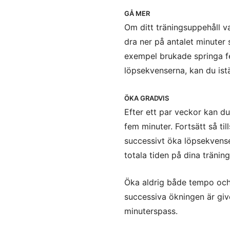
GÅ MER
Om ditt träningsuppehåll v
dra ner på antalet minuter
exempel brukade springa fe
löpsekvenserna, kan du ist
ÖKA GRADVIS
Efter ett par veckor kan du 
fem minuter. Fortsätt så ti
successivt öka löpsekvenser
totala tiden på dina tränin
Öka aldrig både tempo och
successiva ökningen är give
minuterspass.