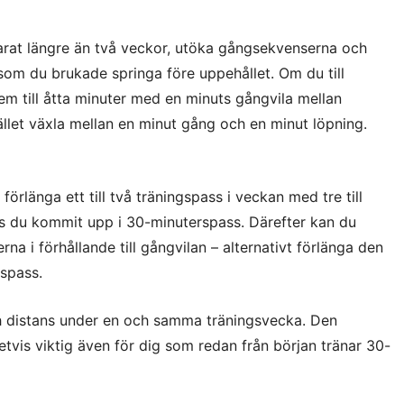
arat längre än två veckor, utöka gångsekvenserna och
 som du brukade springa före uppehållet. Om du till
m till åtta minuter med en minuts gångvila mellan
ället växla mellan en minut gång och en minut löpning.
förlänga ett till två träningspass i veckan med tre till
lls du kommit upp i 30-minuterspass. Därefter kan du
na i förhållande till gångvilan – alternativt förlänga den
gspass.
 distans under en och samma träningsvecka. Den
tvis viktig även för dig som redan från början tränar 30-