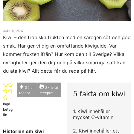
JUNI 11, 2017
Kiwi – den tropiska frukten med en säregen söt och god
smak. Här ger vi dig en omfattande kiwiguide. Var
kommer frukten ifrån? Hur kom den till Sverige? Vilka
nyttigheter ger den dig och på vilka smarriga sätt kan
du äta kiwi? Allt detta får du reda på här.
Gå till
Skriv ut
5 fakta om kiwi
recept
receptet
Inga
betyg
1. Kiwi innehåller
än
mycket C-vitamin.
2. Kiwi innehåller ett
Historien om kiwi