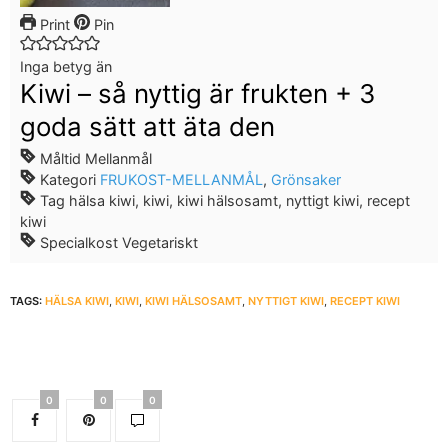
Print
Pin
Inga betyg än
Kiwi – så nyttig är frukten + 3
goda sätt att äta den
Måltid
Mellanmål
Kategori
FRUKOST-MELLANMÅL
,
Grönsaker
Tag
hälsa kiwi, kiwi, kiwi hälsosamt, nyttigt kiwi, recept
kiwi
Specialkost
Vegetariskt
TAGS:
HÄLSA KIWI
,
KIWI
,
KIWI HÄLSOSAMT
,
NYTTIGT KIWI
,
RECEPT KIWI
0
0
0