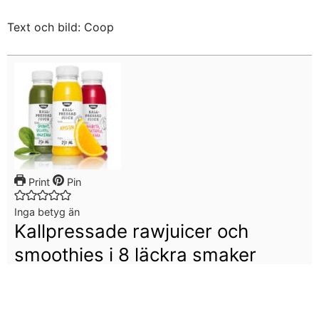
Text och bild: Coop
Print
Pin
Inga betyg än
Kallpressade rawjuicer och
smoothies i 8 läckra smaker
Kategori
FRUKOST-MELLANMÅL
,
Grönsaker
,
HÄLSA
Tag
juice, Smoothie