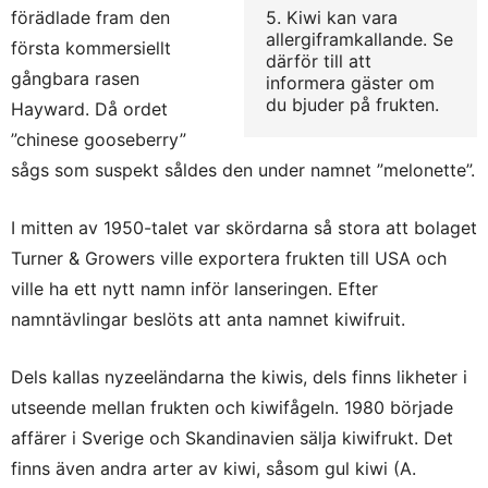
förädlade fram den
5. Kiwi kan vara
allergiframkallande. Se
första kommersiellt
därför till att
gångbara rasen
informera gäster om
du bjuder på frukten.
Hayward. Då ordet
”chinese gooseberry”
sågs som suspekt såldes den under namnet ”melonette”.
I mitten av 1950-talet var skördarna så stora att bolaget
Turner & Growers ville exportera frukten till USA och
ville ha ett nytt namn inför lanseringen. Efter
namntävlingar beslöts att anta namnet kiwifruit.
Dels kallas nyzeeländarna the kiwis, dels finns likheter i
utseende mellan frukten och kiwifågeln. 1980 började
affärer i Sverige och Skandinavien sälja kiwifrukt. Det
finns även andra arter av kiwi, såsom gul kiwi (A.