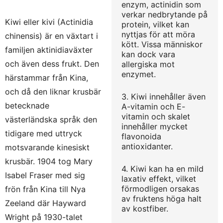
enzym, actinidin som
verkar nedbrytande på
Kiwi eller kivi (Actinidia
protein, vilket kan
nyttjas för att möra
chinensis) är en växtart i
kött. Vissa människor
familjen aktinidiaväxter
kan dock vara
och även dess frukt. Den
allergiska mot
enzymet.
härstammar från Kina,
och då den liknar krusbär
3. Kiwi innehåller även
betecknade
A-vitamin och E-
vitamin och skalet
västerländska språk den
innehåller mycket
tidigare med uttryck
flavonoida
antioxidanter.
motsvarande kinesiskt
krusbär. 1904 tog Mary
4. Kiwi kan ha en mild
Isabel Fraser med sig
laxativ effekt, vilket
förmodligen orsakas
frön från Kina till Nya
av fruktens höga halt
Zeeland där Hayward
av kostfiber.
Wright på 1930-talet